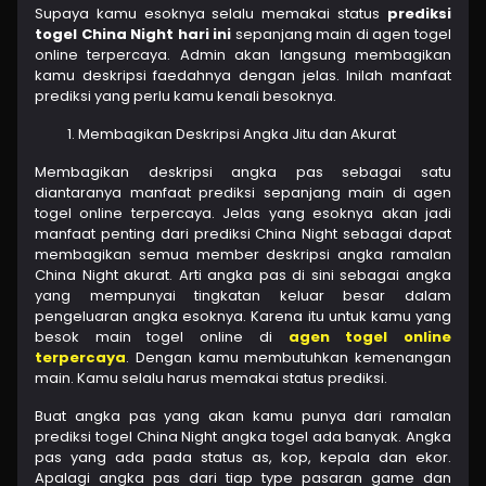
Supaya kamu esoknya selalu memakai status
prediksi
togel
China Night hari ini
sepanjang main di agen togel
online terpercaya. Admin akan langsung membagikan
kamu deskripsi faedahnya dengan jelas. Inilah manfaat
prediksi yang perlu kamu kenali besoknya.
Membagikan Deskripsi Angka Jitu dan Akurat
Membagikan deskripsi angka pas sebagai satu
diantaranya manfaat prediksi sepanjang main di agen
togel online terpercaya. Jelas yang esoknya akan jadi
manfaat penting dari prediksi China Night sebagai dapat
membagikan semua member deskripsi angka ramalan
China Night akurat. Arti angka pas di sini sebagai angka
yang mempunyai tingkatan keluar besar dalam
pengeluaran angka esoknya. Karena itu untuk kamu yang
besok main togel online di
agen togel online
terpercaya
. Dengan kamu membutuhkan kemenangan
main. Kamu selalu harus memakai status prediksi.
Buat angka pas yang akan kamu punya dari ramalan
prediksi togel China Night angka togel ada banyak. Angka
pas yang ada pada status as, kop, kepala dan ekor.
Apalagi angka pas dari tiap type pasaran game dan