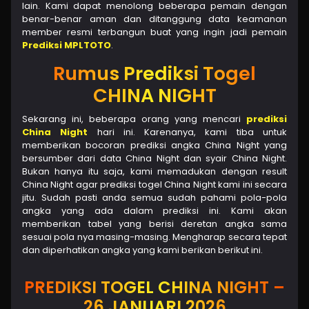
lain. Kami dapat menolong beberapa pemain dengan
benar-benar aman dan ditanggung data keamanan
member resmi terbangun buat yang ingin jadi pemain
Prediksi
MPLTOTO
.
Rumus Prediksi Togel
CHINA NIGHT
Sekarang ini, beberapa orang yang mencari
prediksi
China Night
hari ini. Karenanya, kami tiba untuk
memberikan bocoran prediksi angka China Night yang
bersumber dari data China Night dan syair China Night.
Bukan hanya itu saja, kami memadukan dengan result
China Night agar prediksi togel China Night kami ini secara
jitu. Sudah pasti anda semua sudah pahami pola-pola
angka yang ada dalam prediksi ini. Kami akan
memberikan tabel yang berisi deretan angka sama
sesuai pola nya masing-masing. Mengharap secara tepat
dan diperhatikan angka yang kami berikan berikut ini.
PREDIKSI TOGEL CHINA NIGHT –
26 JANUARI 2026