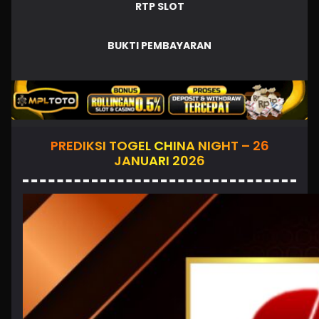
RTP SLOT
BUKTI PEMBAYARAN
PREDIKSI TOGEL CHINA NIGHT – 26
JANUARI 2026