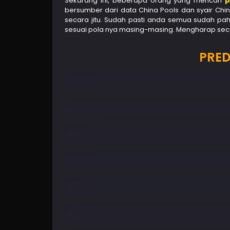
Sekarang ini, beberapa orang yang mencari
p
bersumber dari data China Pools dan syair Chin
secara jitu. Sudah pasti anda semua sudah pa
sesuai pola nya masing-masing. Mengharap secar
PRED