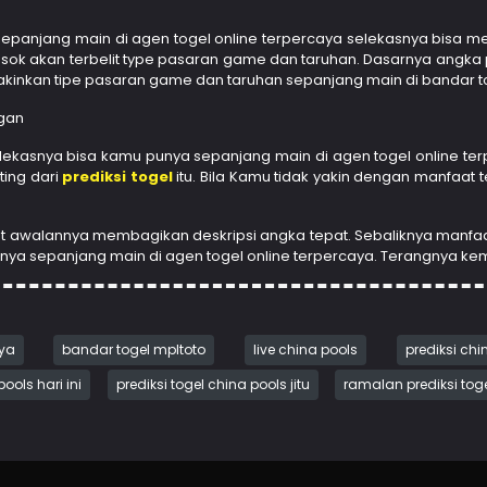
ri sepanjang main di agen togel online terpercaya selekasnya bis
esok akan terbelit type pasaran game dan taruhan. Dasarnya angka
yakinkan tipe pasaran game dan taruhan sepanjang main di bandar t
gan
asnya bisa kamu punya sepanjang main di agen togel online terpe
ting dari
prediksi togel
itu. Bila Kamu tidak yakin dengan manfaat t
t awalannya membagikan deskripsi angka tepat. Sebaliknya manf
punya sepanjang main di agen togel online terpercaya. Terangnya 
aya
bandar togel mpltoto
live china pools
prediksi chi
pools hari ini
prediksi togel china pools jitu
ramalan prediksi tog