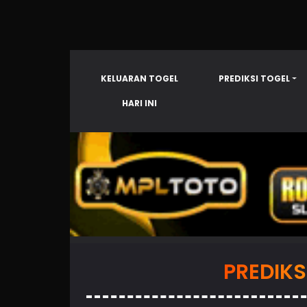
KELUARAN TOGEL
PREDIKSI TOGEL
HARI INI
PREDIKS