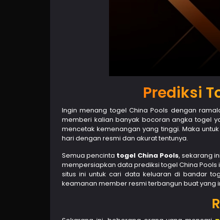
Prediksi T
Ingin menang togel China Pools dengan rama
memberi kalian banyak bocoran angka togel yang
mencetak kemenangan yang tinggi. Maka untuk p
hari dengan resmi dan akurat tentunya.
Semua pencinta
togel China Pools
, sekarang i
mempersiapkan data prediksi togel China Pools in
situs ini untuk cari data keluaran di banda
keamanan member resmi terbangun buat yang i
R