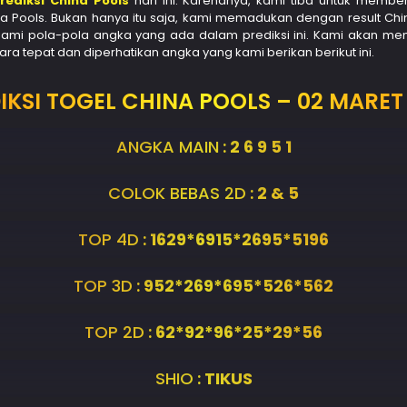
rediksi China Pools
hari ini. Karenanya, kami tiba untuk membe
a Pools. Bukan hanya itu saja, kami memadukan dengan result China
hami pola-pola angka yang ada dalam prediksi ini. Kami akan me
a tepat dan diperhatikan angka yang kami berikan berikut ini.
IKSI TOGEL CHINA POOLS – 02 MARET
ANGKA MAIN
:
2 6 9 5 1
COLOK BEBAS 2D
:
2 & 5
TOP 4D
:
1629*6915*2695*5196
TOP 3D
:
952*269*695*526*562
TOP 2D
:
62*92*96*25*29*56
SHIO
:
TIKUS