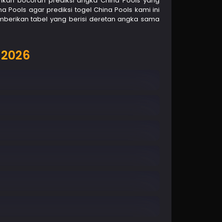
rikan bocoran prediksi angka China Pools yang
 Pools agar prediksi togel China Pools kami ini
mberikan tabel yang berisi deretan angka sama
 2026