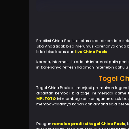
Prediksi China Pools di atas akan di up-date s
Jika Anda tidak bisa merumus karenanya anda bisa
tidak bisa lepas dari
live China Pools
.
Karena, informasi itu adalah informasi palin pen
ini karenanya refresh halaman ini terlebih dahul
Togel Ch
Togel China Pools ini menjadi premainan legenda
dibantah kembali bila togel ini menjadi game 
MPLTOTO
ini membagikan keringanan untuk be
membawakannya kapan dan dimana saja perol
Dengan
ramalan
prediksi
togel China Pools
,