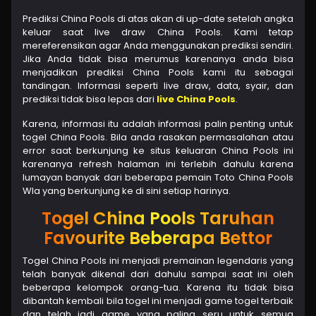
Prediksi China Pools di atas akan di up-date setelah angka
keluar saat live draw China Pools. Kami tetap
mereferensikan agar Anda menggunakan prediksi sendiri.
Jika Anda tidak bisa merumus karenanya anda bisa
menjadikan prediksi China Pools kami itu sebagai
tandingan. Informasi seperti live draw, data, syair, dan
prediksi tidak bisa lepas dari
live China Pools
.
Karena, informasi itu adalah informasi palin penting untuk
togel China Pools. Bila anda rasakan permasalahan atau
error saat berkunjung ke situs keluaran China Pools ini
karenanya refresh halaman ini terlebih dahulu karena
lumayan banyak dari beberapa pemain Toto China Pools
Wla yang berkunjung ke di sini setiap harinya.
Togel China Pools Taruhan
Favourite Beberapa Bettor
Togel China Pools ini menjadi premainan legendaris yang
telah banyak dikenal dari dahulu sampai saat ini oleh
beberapa kelompok orang-tua. Karena itu tidak bisa
dibantah kembali bila togel ini menjadi game togel terbaik
dan telah jadi game yang paling seru untuk semua