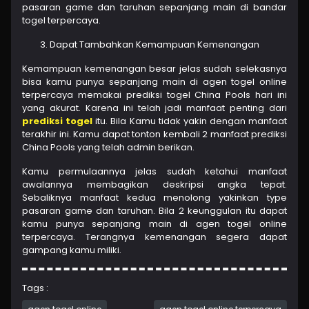
pasaran game dan taruhan sepanjang main di bandar
togel terpercaya.
Dapat Tambahkan Kemampuan Kemenangan
Kemampuan kemenangan besar jelas sudah selekasnya
bisa kamu punya sepanjang main di agen togel online
terpercaya memakai prediksi togel China Pools hari ini
yang akurat. Karena ini telah jadi manfaat penting dari
prediksi togel
itu. Bila Kamu tidak yakin dengan manfaat
terakhir ini. Kamu dapat tonton kembali 2 manfaat prediksi
China Pools yang telah admin berikan.
Kamu permulaannya jelas sudah ketahui manfaat
awalannya membagikan deskripsi angka tepat.
Sebaliknya manfaat kedua menolong yakinkan type
pasaran game dan taruhan. Bila 2 keunggulan itu dapat
kamu punya sepanjang main di agen togel online
terpercaya. Terangnya kemenangan segera dapat
gampang kamu miliki.
Tags :