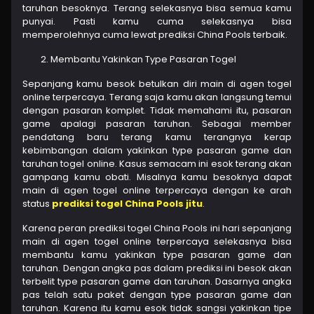
taruhan besoknya. Terang selekasnya bisa semua kamu
punyai. Pasti kamu cuma selekasnya bisa
memperolehnya cuma lewat prediksi China Pools terbaik.
Membantu Yakinkan Type Pasaran Togel
Sepanjang kamu besok betulkan diri main di agen togel
online terpercaya. Terang saja kamu akan langsung temui
dengan pasaran komplet. Tidak memahami itu, pasaran
game apalagi pasaran taruhan. Sebagai member
pendatang baru terang kamu terangnya kerap
kebimbangan dalam yakinkan type pasaran game dan
taruhan togel online. Kasus semacam ini esok terang akan
gampang kamu obati. Misalnya kamu besoknya dapat
main di agen togel online terpercaya dengan ke arah
status
prediksi
togel China Pools jitu
.
Karena peran prediksi togel China Pools ini hari sepanjang
main di agen togel online terpercaya selekasnya bisa
membantu kamu yakinkan type pasaran game dan
taruhan. Dengan angka pas dalam prediksi ini besok akan
terbelit type pasaran game dan taruhan. Dasarnya angka
pas telah satu paket dengan type pasaran game dan
taruhan. Karena itu kamu esok tidak sangsi yakinkan tipe