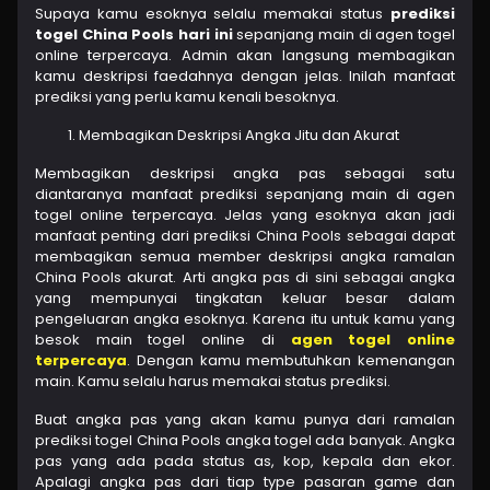
Supaya kamu esoknya selalu memakai status
prediksi
togel
China Pools hari ini
sepanjang main di agen togel
online terpercaya. Admin akan langsung membagikan
kamu deskripsi faedahnya dengan jelas. Inilah manfaat
prediksi yang perlu kamu kenali besoknya.
Membagikan Deskripsi Angka Jitu dan Akurat
Membagikan deskripsi angka pas sebagai satu
diantaranya manfaat prediksi sepanjang main di agen
togel online terpercaya. Jelas yang esoknya akan jadi
manfaat penting dari prediksi China Pools sebagai dapat
membagikan semua member deskripsi angka ramalan
China Pools akurat. Arti angka pas di sini sebagai angka
yang mempunyai tingkatan keluar besar dalam
pengeluaran angka esoknya. Karena itu untuk kamu yang
besok main togel online di
agen togel online
terpercaya
. Dengan kamu membutuhkan kemenangan
main. Kamu selalu harus memakai status prediksi.
Buat angka pas yang akan kamu punya dari ramalan
prediksi togel China Pools angka togel ada banyak. Angka
pas yang ada pada status as, kop, kepala dan ekor.
Apalagi angka pas dari tiap type pasaran game dan