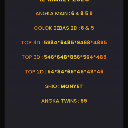
ANGKA MAIN
:
6 4 8 5 9
COLOK BEBAS 2D
:
6 & 5
TOP 4D
:
5984*6485*9468*4895
TOP 3D
:
546*648*856*564*485
TOP 2D
:
54*84*65*45*48*46
SHIO
:
MONYET
ANGKA TWINS
:
55
☆☆☆
Prediksi Togel MPLTOTO
☆☆☆