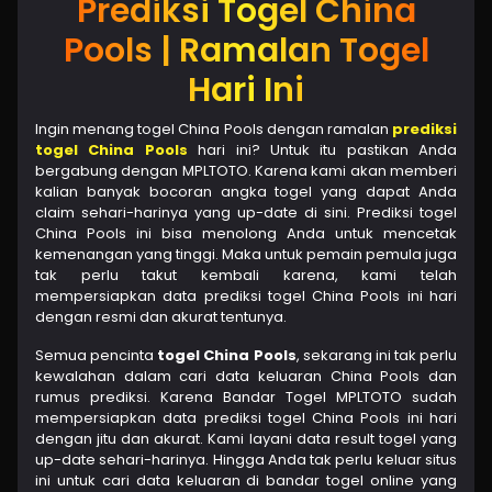
Prediksi Togel China
Pools | Ramalan Togel
Hari Ini
Ingin menang togel China Pools dengan ramalan
prediksi
togel China Pools
hari ini? Untuk itu pastikan Anda
bergabung dengan MPLTOTO. Karena kami akan memberi
kalian banyak bocoran angka togel yang dapat Anda
claim sehari-harinya yang up-date di sini. Prediksi togel
China Pools ini bisa menolong Anda untuk mencetak
kemenangan yang tinggi. Maka untuk pemain pemula juga
tak perlu takut kembali karena, kami telah
mempersiapkan data prediksi togel China Pools ini hari
dengan resmi dan akurat tentunya.
Semua pencinta
togel China Pools
, sekarang ini tak perlu
kewalahan dalam cari data keluaran China Pools dan
rumus prediksi. Karena Bandar Togel MPLTOTO sudah
mempersiapkan data prediksi togel China Pools ini hari
dengan jitu dan akurat. Kami layani data result togel yang
up-date sehari-harinya. Hingga Anda tak perlu keluar situs
ini untuk cari data keluaran di bandar togel online yang