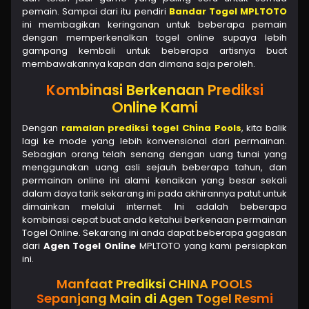
pemain. Sampai dari itu pendiri
Bandar Togel MPLTOTO
ini membagikan keringanan untuk beberapa pemain
dengan memperkenalkan togel online supaya lebih
gampang kembali untuk beberapa artisnya buat
membawakannya kapan dan dimana saja peroleh.
Kombinasi Berkenaan Prediksi
Online Kami
Dengan
ramalan
prediksi
togel China Pools
, kita balik
lagi ke mode yang lebih konvensional dari permainan.
Sebagian orang telah senang dengan uang tunai yang
menggunakan uang asli sejauh beberapa tahun, dan
permainan online ini alami kenaikan yang besar sekali
dalam daya tarik sekarang ini pada akhirannya patut untuk
dimainkan melalui internet. Ini adalah beberapa
kombinasi cepat buat anda ketahui berkenaan permainan
Togel Online. Sekarang ini anda dapat beberapa gagasan
dari
Agen
Togel Online
MPLTOTO yang kami persiapkan
ini.
Manfaat Prediksi
CHINA POOLS
Sepanjang Main di Agen Togel Resmi