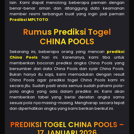
lain. Kami dapat menolong beberapa pemain dengan
benar-benar aman dan ditanggung data keamanan
member resmi terbangun buat yang ingin jadi pemain
Prediksi
MPLTOTO
.
Rumus Prediksi Togel
CHINA POOLS
Sekarang ini, beberapa orang yang mencari
prediksi
China Pools
hari ini. Karenanya, kami tiba untuk
memberikan bocoran prediksi angka China Pools yang
bersumber dari data China Pools dan syair China Pools.
Bukan hanya itu saja, kami memadukan dengan result
China Pools agar prediksi togel China Pools kami ini
secara jitu. Sudah pasti anda semua sudah pahami pola-
pola angka yang ada dalam prediksi ini. Kami akan
memberikan tabel yang berisi deretan angka sama
sesuai pola nya masing-masing. Mengharap secara tepat
dan diperhatikan angka yang kami berikan berikut ini.
PREDIKSI TOGEL CHINA POOLS –
17 JANUARI 2026