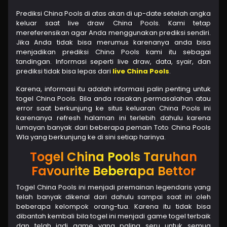
Prediksi China Pools di atas akan di up-date setelah angka
keluar saat live draw China Pools. Kami tetap
mereferensikan agar Anda menggunakan prediksi sendiri.
Jika Anda tidak bisa merumus karenanya anda bisa
menjadikan prediksi China Pools kami itu sebagai
tandingan. Informasi seperti live draw, data, syair, dan
prediksi tidak bisa lepas dari
live China Pools
.
Karena, informasi itu adalah informasi palin penting untuk
togel China Pools. Bila anda rasakan permasalahan atau
error saat berkunjung ke situs keluaran China Pools ini
karenanya refresh halaman ini terlebih dahulu karena
lumayan banyak dari beberapa pemain Toto China Pools
Wla yang berkunjung ke di sini setiap harinya.
Togel China Pools Taruhan
Favourite Beberapa Bettor
Togel China Pools ini menjadi premainan legendaris yang
telah banyak dikenal dari dahulu sampai saat ini oleh
beberapa kelompok orang-tua. Karena itu tidak bisa
dibantah kembali bila togel ini menjadi game togel terbaik
dan telah jadi game yang paling seru untuk semua