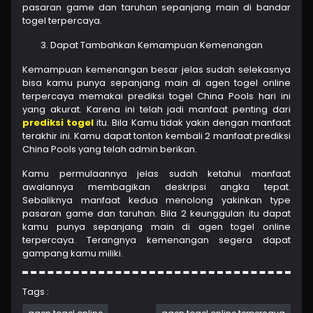
pasaran game dan taruhan sepanjang main di bandar
togel terpercaya.
Dapat Tambahkan Kemampuan Kemenangan
Kemampuan kemenangan besar jelas sudah selekasnya
bisa kamu punya sepanjang main di agen togel online
terpercaya memakai prediksi togel China Pools hari ini
yang akurat. Karena ini telah jadi manfaat penting dari
prediksi togel
itu. Bila Kamu tidak yakin dengan manfaat
terakhir ini. Kamu dapat tonton kembali 2 manfaat prediksi
China Pools yang telah admin berikan.
Kamu permulaannya jelas sudah ketahui manfaat
awalannya membagikan deskripsi angka tepat.
Sebaliknya manfaat kedua menolong yakinkan type
pasaran game dan taruhan. Bila 2 keunggulan itu dapat
kamu punya sepanjang main di agen togel online
terpercaya. Terangnya kemenangan segera dapat
gampang kamu miliki.
Tags :