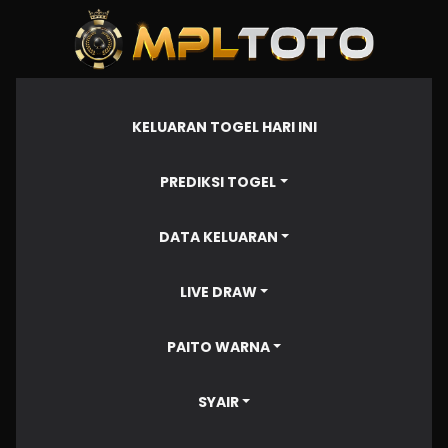
KELUARAN TOGEL HARI INI
PREDIKSI TOGEL
DATA KELUARAN
LIVE DRAW
PAITO WARNA
SYAIR