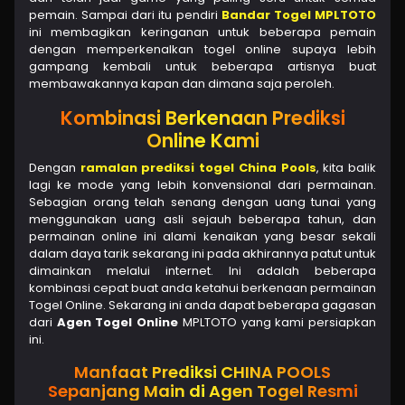
pemain. Sampai dari itu pendiri
Bandar Togel MPLTOTO
ini membagikan keringanan untuk beberapa pemain
dengan memperkenalkan togel online supaya lebih
gampang kembali untuk beberapa artisnya buat
membawakannya kapan dan dimana saja peroleh.
Kombinasi Berkenaan Prediksi
Online Kami
Dengan
ramalan
prediksi
togel China Pools
, kita balik
lagi ke mode yang lebih konvensional dari permainan.
Sebagian orang telah senang dengan uang tunai yang
menggunakan uang asli sejauh beberapa tahun, dan
permainan online ini alami kenaikan yang besar sekali
dalam daya tarik sekarang ini pada akhirannya patut untuk
dimainkan melalui internet. Ini adalah beberapa
kombinasi cepat buat anda ketahui berkenaan permainan
Togel Online. Sekarang ini anda dapat beberapa gagasan
dari
Agen
Togel Online
MPLTOTO yang kami persiapkan
ini.
Manfaat Prediksi
CHINA POOLS
Sepanjang Main di Agen Togel Resmi