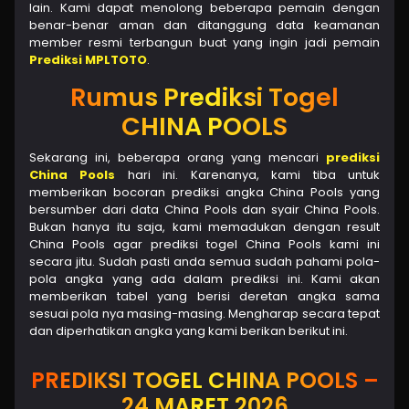
lain. Kami dapat menolong beberapa pemain dengan
benar-benar aman dan ditanggung data keamanan
member resmi terbangun buat yang ingin jadi pemain
Prediksi
MPLTOTO
.
Rumus Prediksi Togel
CHINA POOLS
Sekarang ini, beberapa orang yang mencari
prediksi
China Pools
hari ini. Karenanya, kami tiba untuk
memberikan bocoran prediksi angka China Pools yang
bersumber dari data China Pools dan syair China Pools.
Bukan hanya itu saja, kami memadukan dengan result
China Pools agar prediksi togel China Pools kami ini
secara jitu. Sudah pasti anda semua sudah pahami pola-
pola angka yang ada dalam prediksi ini. Kami akan
memberikan tabel yang berisi deretan angka sama
sesuai pola nya masing-masing. Mengharap secara tepat
dan diperhatikan angka yang kami berikan berikut ini.
PREDIKSI TOGEL CHINA POOLS –
24 MARET 2026