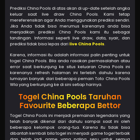
Prediksi China Pools di atas akan di up-date setelah angka
keluar saat live draw China Pools. Kami tetap
mereferensikan agar Anda menggunakan prediksi sendiri.
Jika Anda tidak bisa merumus karenanya anda bisa
menjadikan prediksi China Pools kami itu sebagai
tandingan. Informasi seperti live draw, data, syair, dan
prediksi tidak bisa lepas dari
live China Pools
.
Karena, informasi itu adalah informasi palin penting untuk
togel China Pools. Bila anda rasakan permasalahan atau
error saat berkunjung ke situs keluaran China Pools ini
karenanya refresh halaman ini terlebih dahulu karena
lumayan banyak dari beberapa pemain Toto China Pools
Wla yang berkunjung ke di sini setiap harinya.
Togel China Pools Taruhan
Favourite Beberapa Bettor
Togel China Pools ini menjadi premainan legendaris yang
telah banyak dikenal dari dahulu sampai saat ini oleh
beberapa kelompok orang-tua. Karena itu tidak bisa
dibantah kembali bila togel ini menjadi game togel terbaik
dan telah jadi game yang paling seru untuk semua