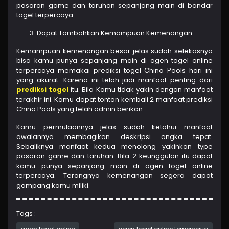
pasaran game dan taruhan sepanjang main di bandar
togel terpercaya.
Dapat Tambahkan Kemampuan Kemenangan
Kemampuan kemenangan besar jelas sudah selekasnya
bisa kamu punya sepanjang main di agen togel online
terpercaya memakai prediksi togel China Pools hari ini
yang akurat. Karena ini telah jadi manfaat penting dari
prediksi togel
itu. Bila Kamu tidak yakin dengan manfaat
terakhir ini. Kamu dapat tonton kembali 2 manfaat prediksi
China Pools yang telah admin berikan.
Kamu permulaannya jelas sudah ketahui manfaat
awalannya membagikan deskripsi angka tepat.
Sebaliknya manfaat kedua menolong yakinkan type
pasaran game dan taruhan. Bila 2 keunggulan itu dapat
kamu punya sepanjang main di agen togel online
terpercaya. Terangnya kemenangan segera dapat
gampang kamu miliki.
Tags :