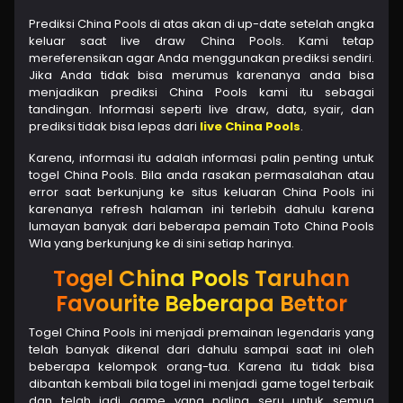
Prediksi China Pools di atas akan di up-date setelah angka
keluar saat live draw China Pools. Kami tetap
mereferensikan agar Anda menggunakan prediksi sendiri.
Jika Anda tidak bisa merumus karenanya anda bisa
menjadikan prediksi China Pools kami itu sebagai
tandingan. Informasi seperti live draw, data, syair, dan
prediksi tidak bisa lepas dari
live China Pools
.
Karena, informasi itu adalah informasi palin penting untuk
togel China Pools. Bila anda rasakan permasalahan atau
error saat berkunjung ke situs keluaran China Pools ini
karenanya refresh halaman ini terlebih dahulu karena
lumayan banyak dari beberapa pemain Toto China Pools
Wla yang berkunjung ke di sini setiap harinya.
Togel China Pools Taruhan
Favourite Beberapa Bettor
Togel China Pools ini menjadi premainan legendaris yang
telah banyak dikenal dari dahulu sampai saat ini oleh
beberapa kelompok orang-tua. Karena itu tidak bisa
dibantah kembali bila togel ini menjadi game togel terbaik
dan telah jadi game yang paling seru untuk semua