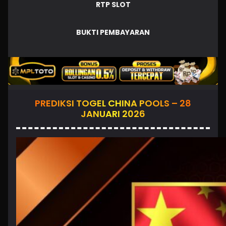
RTP SLOT
BUKTI PEMBAYARAN
PREDIKSI TOGEL CHINA POOLS – 28
JANUARI 2026