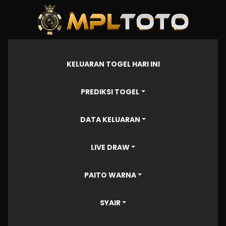
KELUARAN TOGEL HARI INI
PREDIKSI TOGEL
DATA KELUARAN
LIVE DRAW
PAITO WARNA
SYAIR