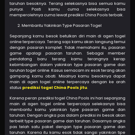
taruhan besoknya. Terang selekasnya bisa semua kamu
punyai. Pasti kamu cuma selekasnya bisa
memperolehnya cuma lewat prediksi China Pools terbaik.
Membantu Yakinkan Type Pasaran Togel
Sepanjang kamu besok betulkan diri main di agen togel
online terpercaya. Terang saja kamu akan langsung temui
dengan pasaran komplet. Tidak memahami itu, pasaran
game apalagi pasaran taruhan. Sebagai member
pendatang baru terang kamu terangnya kerap
kebimbangan dalam yakinkan type pasaran game dan
taruhan togel online. Kasus semacam ini esok terang akan
gampang kamu obati. Misalnya kamu besoknya dapat
main di agen togel online terpercaya dengan ke arah
status
prediksi
togel China Pools jitu
.
Karena peran prediksi togel China Pools ini hari sepanjang
main di agen togel online terpercaya selekasnya bisa
membantu kamu yakinkan type pasaran game dan
taruhan. Dengan angka pas dalam prediksi ini besok akan
terbelit type pasaran game dan taruhan. Dasarnya angka
pas telah satu paket dengan type pasaran game dan
taruhan. Karena itu kamu esok tidak sangsi yakinkan tipe