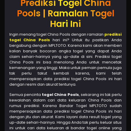
Prediksi Togel China
Pools | Ramalan Togel
Hari Ini
Ingin menang togel China Pools dengan ramalan
prediksi
togel China Pools
hari ini? Untuk itu pastikan Anda
bergabung dengan MPLTOTO. Karena kami akan memberi
kalian banyak bocoran angka togel yang dapat Anda
claim sehari-harinya yang up-date di sini. Prediksi togel
China Pools ini bisa menolong Anda untuk mencetak
kemenangan yang tinggi. Maka untuk pemain pemula juga
tak perlu takut kembali karena, kami telah
mempersiapkan data prediksi togel China Pools ini hari
dengan resmi dan akurat tentunya.
Semua pencinta
togel China Pools
, sekarang ini tak perlu
kewalahan dalam cari data keluaran China Pools dan
rumus prediksi. Karena Bandar Togel MPLTOTO sudah
mempersiapkan data prediksi togel China Pools ini hari
dengan jitu dan akurat. Kami layani data result togel yang
up-date sehari-harinya. Hingga Anda tak perlu keluar situs
ini untuk cari data keluaran di bandar togel online yang