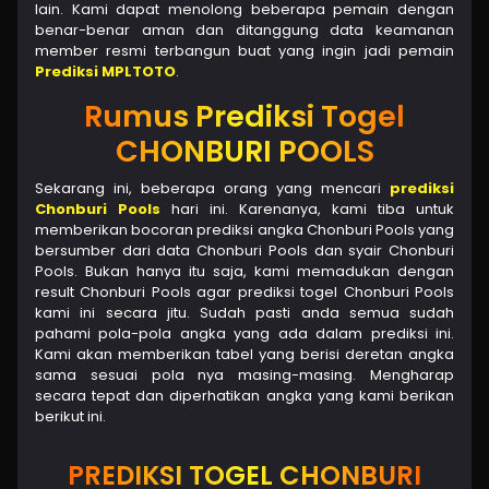
lain. Kami dapat menolong beberapa pemain dengan
benar-benar aman dan ditanggung data keamanan
member resmi terbangun buat yang ingin jadi pemain
Prediksi
MPLTOTO
.
Rumus Prediksi Togel
CHONBURI POOLS
Sekarang ini, beberapa orang yang mencari
prediksi
Chonburi Pools
hari ini. Karenanya, kami tiba untuk
memberikan bocoran prediksi angka Chonburi Pools yang
bersumber dari data Chonburi Pools dan syair Chonburi
Pools. Bukan hanya itu saja, kami memadukan dengan
result Chonburi Pools agar prediksi togel Chonburi Pools
kami ini secara jitu. Sudah pasti anda semua sudah
pahami pola-pola angka yang ada dalam prediksi ini.
Kami akan memberikan tabel yang berisi deretan angka
sama sesuai pola nya masing-masing. Mengharap
secara tepat dan diperhatikan angka yang kami berikan
berikut ini.
PREDIKSI TOGEL CHONBURI