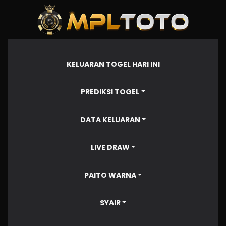
KELUARAN TOGEL HARI INI
PREDIKSI TOGEL
DATA KELUARAN
LIVE DRAW
PAITO WARNA
SYAIR