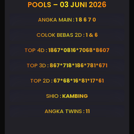
POOLS – 03 JUNI 2026
ANGKA MAIN
:
1 8 6 7 0
COLOK BEBAS 2D
:
1 & 6
TOP 4D
:
1867*0816*7068*8607
TOP 3D
:
867*718*186*781*671
TOP 2D
:
67*68*16*81*17*61
SHIO
:
KAMBING
ANGKA TWINS
:
11
☆☆☆
Prediksi Togel MPLTOTO
☆☆☆