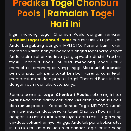
Prediksi Togel Chonburi
Pools | Ramalan Togel
Hari Ini
Ingin menang togel Chonburi Pools dengan ramalan
prediksi togel Chonburi Pools
hari ini? Untuk itu pastikan
Anda bergabung dengan MPLTOTO. Karena kami akan
memberi kalian banyak bocoran angka togel yang dapat
Anda claim sehari-harinya yang up-date di sini. Prediksi
togel Chonburi Pools ini bisa menolong Anda untuk
mencetak kemenangan yang tinggi. Maka untuk pemain
pemula juga tak perlu takut kembali karena, kami telah
mempersiapkan data prediksi togel Chonburi Pools ini hari
dengan resmi dan akurat tentunya.
Semua pencinta
togel Chonburi Pools
, sekarang ini tak
perlu kewalahan dalam cari data keluaran Chonburi Pools
dan rumus prediksi. Karena Bandar Togel MPLTOTO sudah
mempersiapkan data prediksi togel Chonburi Pools ini hari
dengan jitu dan akurat. Kami layani data result togel yang
up-date sehari-harinya. Hingga Anda tak perlu keluar situs
ini untuk cari data keluaran di bandar togel online yang