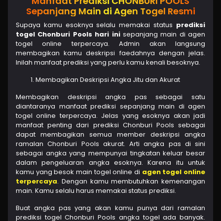
Manfaat Prediksi
CHONBURI POOLS
Sepanjang Main di Agen Togel Resmi
Supaya kamu esoknya selalu memakai status
prediksi
togel
Chonburi Pools hari ini
sepanjang main di agen
togel online terpercaya. Admin akan langsung
membagikan kamu deskripsi faedahnya dengan jelas.
Inilah manfaat prediksi yang perlu kamu kenali besoknya.
Membagikan Deskripsi Angka Jitu dan Akurat
Membagikan deskripsi angka pas sebagai satu
diantaranya manfaat prediksi sepanjang main di agen
togel online terpercaya. Jelas yang esoknya akan jadi
manfaat penting dari prediksi Chonburi Pools sebagai
dapat membagikan semua member deskripsi angka
ramalan Chonburi Pools akurat. Arti angka pas di sini
sebagai angka yang mempunyai tingkatan keluar besar
dalam pengeluaran angka esoknya. Karena itu untuk
kamu yang besok main togel online di
agen togel online
terpercaya
. Dengan kamu membutuhkan kemenangan
main. Kamu selalu harus memakai status prediksi.
Buat angka pas yang akan kamu punya dari ramalan
prediksi togel Chonburi Pools angka togel ada banyak.