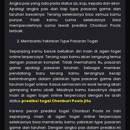
Angka pas yang ada pada status as, kop, kepala dan ekor.
Apalagi angka pas dari tiap type pasaran game dan
taruhan besoknya. Terang selekasnya bisa semua kamu
punyai. Pasti kamu cuma selekasnya bisa
memperolehnya cuma lewat prediksi Chonburi Pools
terbaik.
Membantu Yakinkan Type Pasaran Togel
Sepanjang kamu besok betulkan diri main di agen togel
online terpercaya. Terang saja kamu akan langsung temui
dengan pasaran komplet. Tidak memahami itu, pasaran
game apalagi pasaran taruhan. Sebagai member
pendatang baru terang kamu terangnya kerap
kebimbangan dalam yakinkan type pasaran game dan
taruhan togel online. Kasus semacam ini esok terang akan
gampang kamu obati. Misalnya kamu besoknya dapat
main di agen togel online terpercaya dengan ke arah
status
prediksi
togel Chonburi Pools jitu
.
Karena peran prediksi togel Chonburi Pools ini hari
sepanjang main di agen togel online terpercaya
selekasnya bisa membantu kamu yakinkan type pasaran
game dan taruhan. Dengan angka pas dalam prediksi ini