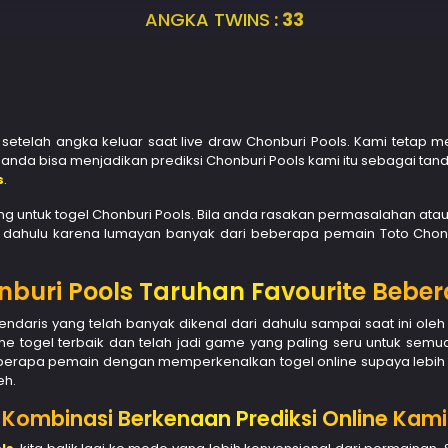
ANGKA TWINS
:
33
☆☆☆
Prediksi Togel MPLTOTO
☆☆☆
e setelah angka keluar saat live draw Chonburi Pools. Kami tetap
anda bisa menjadikan prediksi Chonburi Pools kami itu sebagai tanding
s
.
ting untuk togel Chonburi Pools. Bila anda rasakan permasalahan atau
ih dahulu karena lumayan banyak dari beberapa pemain Toto Chonbu
nburi Pools Taruhan Favourite Beber
endaris yang telah banyak dikenal dari dahulu sampai saat ini ole
ame togel terbaik dan telah jadi game yang paling seru untuk semu
berapa pemain dengan memperkenalkan togel online supaya lebih
eh.
Kombinasi Berkenaan Prediksi Online Kami