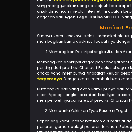
Dengan
ramalan
prediksi
togel Chonburi Poo
yang menggunakan uang asli sejauh beberapa tah
untuk dimainkan melalui internet. Ini adalah 
gagasan dari
Agen
Togel Online
MPLTOTO yang k
Manfaat Pr
Supaya kamu esoknya selalu memakai status
membagikan kamu deskripsi faedahnya dengan jel
Membagikan Deskripsi Angka Jitu dan Akur
Membagikan deskripsi angka pas sebagai satu di
penting dari prediksi Chonburi Pools sebagai
angka yang mempunyai tingkatan keluar besar
terpercaya
. Dengan kamu membutuhkan kemena
Buat angka pas yang akan kamu punya dari rama
ekor. Apalagi angka pas dari tiap type pasa
memperolehnya cuma lewat prediksi Chonburi Po
Membantu Yakinkan Type Pasaran Togel
Sepanjang kamu besok betulkan diri main di ag
pasaran game apalagi pasaran taruhan. Seba