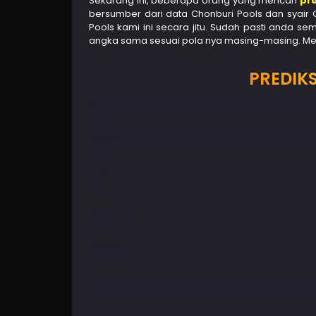
Sekarang ini, beberapa orang yang mencari
pre
bersumber dari data Chonburi Pools dan syair 
Pools kami ini secara jitu. Sudah pasti anda 
angka sama sesuai pola nya masing-masing. Meng
PREDIKS