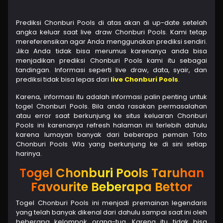
Prediksi Chonburi Pools di atas akan di up-date setelah
angka keluar saat live draw Chonburi Pools. Kami tetap
mereferensikan agar Anda menggunakan prediksi sendiri.
Jika Anda tidak bisa merumus karenanya anda bisa
menjadikan prediksi Chonburi Pools kami itu sebagai
tandingan. Informasi seperti live draw, data, syair, dan
prediksi tidak bisa lepas dari
live Chonburi Pools
.
Karena, informasi itu adalah informasi palin penting untuk
togel Chonburi Pools. Bila anda rasakan permasalahan
atau error saat berkunjung ke situs keluaran Chonburi
Pools ini karenanya refresh halaman ini terlebih dahulu
karena lumayan banyak dari beberapa pemain Toto
Chonburi Pools Wla yang berkunjung ke di sini setiap
harinya.
Togel Chonburi Pools Taruhan
Favourite Beberapa Bettor
Togel Chonburi Pools ini menjadi premainan legendaris
yang telah banyak dikenal dari dahulu sampai saat ini oleh
beberapa kelompok orang-tua. Karena itu tidak bisa