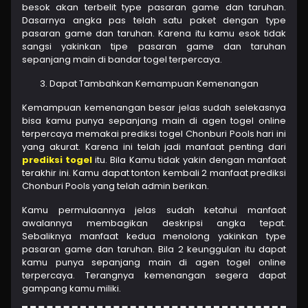
besok akan terbelit type pasaran game dan taruhan.
Dasarnya angka pas telah satu paket dengan type
pasaran game dan taruhan. Karena itu kamu esok tidak
sangsi yakinkan tipe pasaran game dan taruhan
sepanjang main di bandar togel terpercaya.
Dapat Tambahkan Kemampuan Kemenangan
Kemampuan kemenangan besar jelas sudah selekasnya
bisa kamu punya sepanjang main di agen togel online
terpercaya memakai prediksi togel Chonburi Pools hari ini
yang akurat. Karena ini telah jadi manfaat penting dari
prediksi togel
itu. Bila Kamu tidak yakin dengan manfaat
terakhir ini. Kamu dapat tonton kembali 2 manfaat prediksi
Chonburi Pools yang telah admin berikan.
Kamu permulaannya jelas sudah ketahui manfaat
awalannya membagikan deskripsi angka tepat.
Sebaliknya manfaat kedua menolong yakinkan type
pasaran game dan taruhan. Bila 2 keunggulan itu dapat
kamu punya sepanjang main di agen togel online
terpercaya. Terangnya kemenangan segera dapat
gampang kamu miliki.