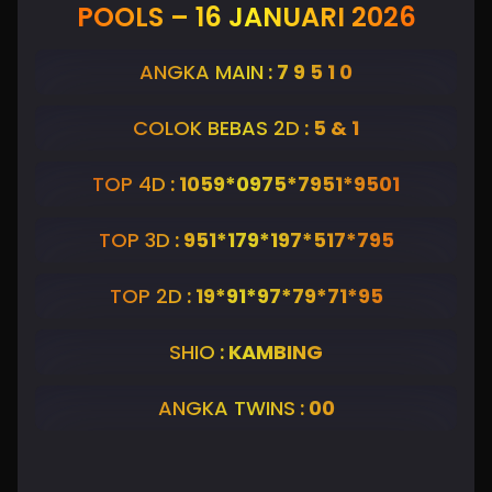
POOLS – 16 JANUARI 2026
ANGKA MAIN
:
7 9 5 1 0
COLOK BEBAS 2D
:
5 & 1
TOP 4D
:
1059*0975*7951*9501
TOP 3D
:
951*179*197*517*795
TOP 2D
:
19*91*97*79*71*95
SHIO
:
KAMBING
ANGKA TWINS
:
00
☆☆☆
Prediksi Togel MPLTOTO
☆☆☆