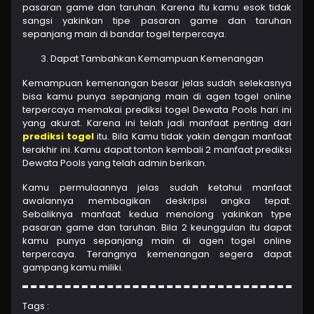
pasaran game dan taruhan. Karena itu kamu esok tidak
sangsi yakinkan tipe pasaran game dan taruhan
sepanjang main di bandar togel terpercaya.
Dapat Tambahkan Kemampuan Kemenangan
Kemampuan kemenangan besar jelas sudah selekasnya
bisa kamu punya sepanjang main di agen togel online
terpercaya memakai prediksi togel Dewata Pools hari ini
yang akurat. Karena ini telah jadi manfaat penting dari
prediksi togel
itu. Bila Kamu tidak yakin dengan manfaat
terakhir ini. Kamu dapat tonton kembali 2 manfaat prediksi
Dewata Pools yang telah admin berikan.
Kamu permulaannya jelas sudah ketahui manfaat
awalannya membagikan deskripsi angka tepat.
Sebaliknya manfaat kedua menolong yakinkan type
pasaran game dan taruhan. Bila 2 keunggulan itu dapat
kamu punya sepanjang main di agen togel online
terpercaya. Terangnya kemenangan segera dapat
gampang kamu miliki.
Tags :