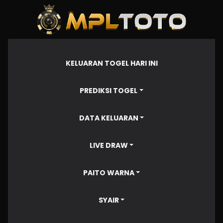
KELUARAN TOGEL HARI INI
PREDIKSI TOGEL
DATA KELUARAN
LIVE DRAW
PAITO WARNA
SYAIR