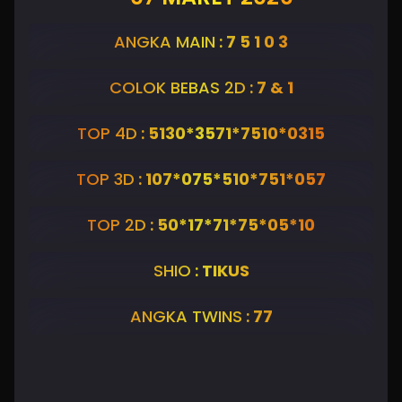
ANGKA MAIN
:
7 5 1 0 3
COLOK BEBAS 2D
:
7 & 1
TOP 4D
:
5130*3571*7510*0315
TOP 3D
:
107*075*510*751*057
TOP 2D
:
50*17*71*75*05*10
SHIO
:
TIKUS
ANGKA TWINS
:
77
☆☆☆
Prediksi Togel MPLTOTO
☆☆☆