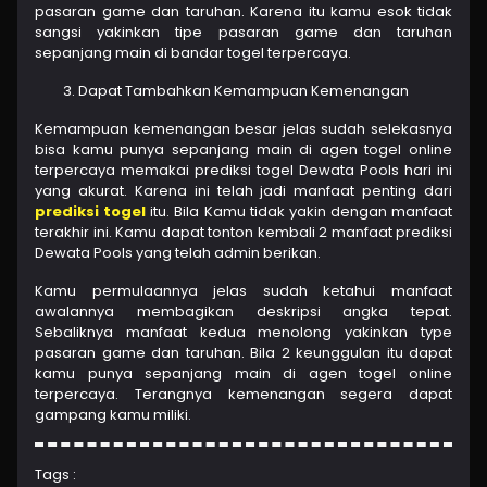
pasaran game dan taruhan. Karena itu kamu esok tidak
sangsi yakinkan tipe pasaran game dan taruhan
sepanjang main di bandar togel terpercaya.
Dapat Tambahkan Kemampuan Kemenangan
Kemampuan kemenangan besar jelas sudah selekasnya
bisa kamu punya sepanjang main di agen togel online
terpercaya memakai prediksi togel Dewata Pools hari ini
yang akurat. Karena ini telah jadi manfaat penting dari
prediksi togel
itu. Bila Kamu tidak yakin dengan manfaat
terakhir ini. Kamu dapat tonton kembali 2 manfaat prediksi
Dewata Pools yang telah admin berikan.
Kamu permulaannya jelas sudah ketahui manfaat
awalannya membagikan deskripsi angka tepat.
Sebaliknya manfaat kedua menolong yakinkan type
pasaran game dan taruhan. Bila 2 keunggulan itu dapat
kamu punya sepanjang main di agen togel online
terpercaya. Terangnya kemenangan segera dapat
gampang kamu miliki.
Tags :