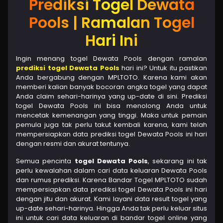
Prediksi Togel Dewata
Pools | Ramalan Togel
Hari Ini
Ingin menang togel Dewata Pools dengan ramalan
prediksi togel Dewata Pools
hari ini? Untuk itu pastikan
Anda bergabung dengan MPLTOTO. Karena kami akan
memberi kalian banyak bocoran angka togel yang dapat
Anda claim sehari-harinya yang up-date di sini. Prediksi
togel Dewata Pools ini bisa menolong Anda untuk
mencetak kemenangan yang tinggi. Maka untuk pemain
pemula juga tak perlu takut kembali karena, kami telah
mempersiapkan data prediksi togel Dewata Pools ini hari
dengan resmi dan akurat tentunya.
Semua pencinta
togel Dewata Pools
, sekarang ini tak
perlu kewalahan dalam cari data keluaran Dewata Pools
dan rumus prediksi. Karena Bandar Togel MPLTOTO sudah
mempersiapkan data prediksi togel Dewata Pools ini hari
dengan jitu dan akurat. Kami layani data result togel yang
up-date sehari-harinya. Hingga Anda tak perlu keluar situs
ini untuk cari data keluaran di bandar togel online yang