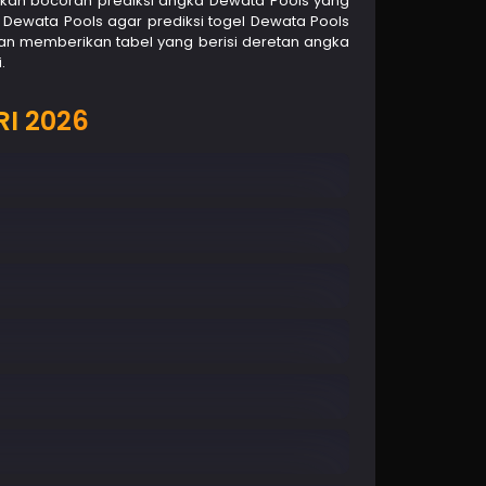
rikan bocoran prediksi angka Dewata Pools yang
 Dewata Pools agar prediksi togel Dewata Pools
kan memberikan tabel yang berisi deretan angka
.
RI 2026