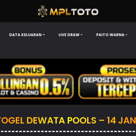
DATA KELUARAN
LIVE DRAW
PAITO WARNA
TOGEL DEWATA POOLS – 14 JA