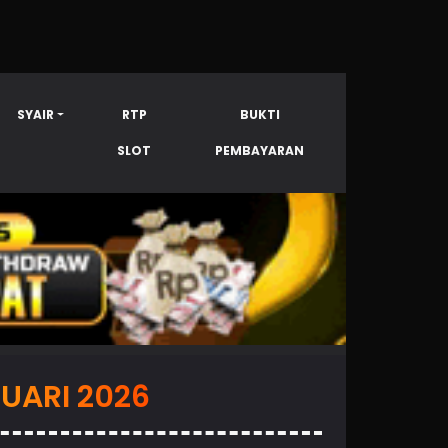
SYAIR
RTP
BUKTI
SLOT
PEMBAYARAN
NUARI 2026