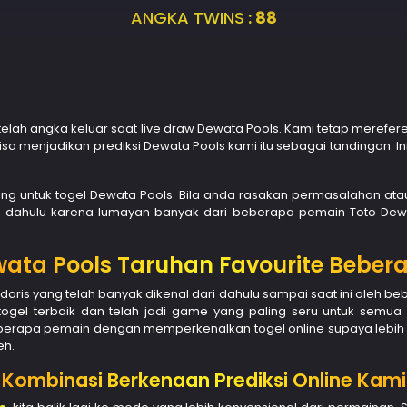
ANGKA TWINS
:
88
☆☆☆
Prediksi Togel MPLTOTO
☆☆☆
etelah angka keluar saat live draw Dewata Pools. Kami tetap merefe
 menjadikan prediksi Dewata Pools kami itu sebagai tandingan. Infor
nting untuk togel Dewata Pools. Bila anda rasakan permasalahan ata
bih dahulu karena lumayan banyak dari beberapa pemain Toto Dewa
wata Pools Taruhan Favourite Bebera
aris yang telah banyak dikenal dari dahulu sampai saat ini oleh be
togel terbaik dan telah jadi game yang paling seru untuk semua
berapa pemain dengan memperkenalkan togel online supaya lebih
eh.
Kombinasi Berkenaan Prediksi Online Kami