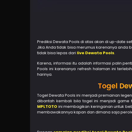
Prediksi Dewata Pools di atas akan di up-date s
Jika Anda tidak bisa merumus karenanya anda bisa
tidak bisa lepas dari
live Dewata Pools
.
Karena, informasi itu adalah informasi palin pe
Pools ini karenanya refresh halaman ini terle
harinya.
Togel De
Togel Dewata Pools ini menjadi premainan legend
dibantah kembali bila togel ini menjadi game 
MPLTOTO
ini membagikan keringanan untuk be
membawakannya kapan dan dimana saja perol