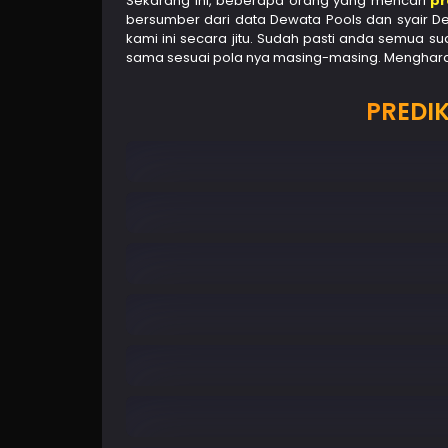
Sekarang ini, beberapa orang yang mencari
pr
bersumber dari data Dewata Pools dan syair De
kami ini secara jitu. Sudah pasti anda semua 
sama sesuai pola nya masing-masing. Mengharap 
PREDIK