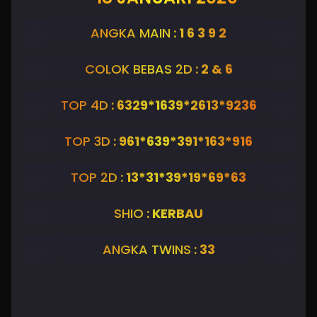
ANGKA MAIN
:
1 6 3 9 2
COLOK BEBAS 2D
:
2 & 6
TOP 4D
:
6329*1639*2613*9236
TOP 3D
:
961*639*391*163*916
TOP 2D
:
13*31*39*19*69*63
SHIO
:
KERBAU
ANGKA TWINS
:
33
☆☆☆
Prediksi Togel MPLTOTO
☆☆☆