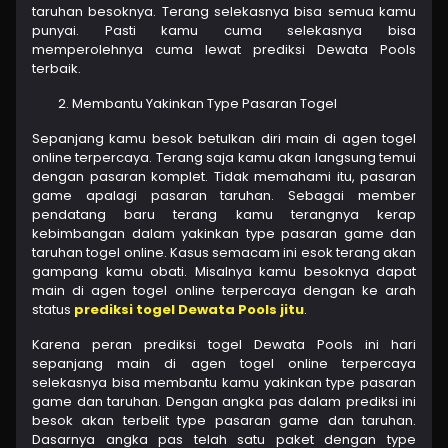
taruhan besoknya. Terang selekasnya bisa semua kamu
punyai. Pasti kamu cuma selekasnya bisa
memperolehnya cuma lewat prediksi Dewata Pools
terbaik.
Membantu Yakinkan Type Pasaran Togel
Sepanjang kamu besok betulkan diri main di agen togel
online terpercaya. Terang saja kamu akan langsung temui
dengan pasaran komplet. Tidak memahami itu, pasaran
game apalagi pasaran taruhan. Sebagai member
pendatang baru terang kamu terangnya kerap
kebimbangan dalam yakinkan type pasaran game dan
taruhan togel online. Kasus semacam ini esok terang akan
gampang kamu obati. Misalnya kamu besoknya dapat
main di agen togel online terpercaya dengan ke arah
status
prediksi
togel Dewata Pools jitu
.
Karena peran prediksi togel Dewata Pools ini hari
sepanjang main di agen togel online terpercaya
selekasnya bisa membantu kamu yakinkan type pasaran
game dan taruhan. Dengan angka pas dalam prediksi ini
besok akan terbelit type pasaran game dan taruhan.
Dasarnya angka pas telah satu paket dengan type