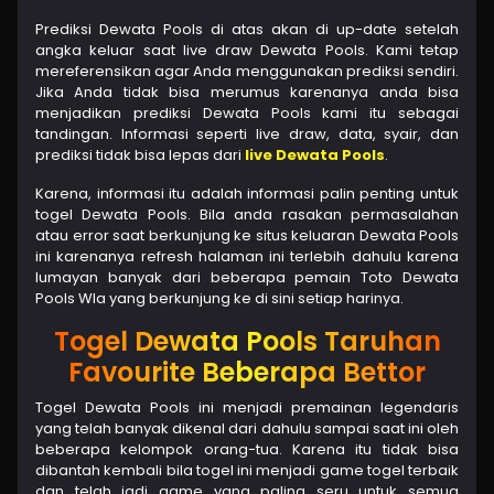
Prediksi Dewata Pools di atas akan di up-date setelah
angka keluar saat live draw Dewata Pools. Kami tetap
mereferensikan agar Anda menggunakan prediksi sendiri.
Jika Anda tidak bisa merumus karenanya anda bisa
menjadikan prediksi Dewata Pools kami itu sebagai
tandingan. Informasi seperti live draw, data, syair, dan
prediksi tidak bisa lepas dari
live Dewata Pools
.
Karena, informasi itu adalah informasi palin penting untuk
togel Dewata Pools. Bila anda rasakan permasalahan
atau error saat berkunjung ke situs keluaran Dewata Pools
ini karenanya refresh halaman ini terlebih dahulu karena
lumayan banyak dari beberapa pemain Toto Dewata
Pools Wla yang berkunjung ke di sini setiap harinya.
Togel Dewata Pools Taruhan
Favourite Beberapa Bettor
Togel Dewata Pools ini menjadi premainan legendaris
yang telah banyak dikenal dari dahulu sampai saat ini oleh
beberapa kelompok orang-tua. Karena itu tidak bisa
dibantah kembali bila togel ini menjadi game togel terbaik
dan telah jadi game yang paling seru untuk semua