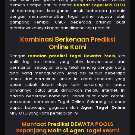
pemain. Sampai dari itu pendiri
Bandar Togel MPLTOTO
ini membagikan keringanan untuk beberapa pemain
dengan memperkenalkan togel online supaya lebih
gampang kembali untuk beberapa artisnya buat
membawakannya kapan dan dimana saja peroleh.
Kombinasi Berkenaan Prediksi
Online Kami
Dengan
ramalan
prediksi
togel Dewata Pools
, kita
balik lagi ke mode yang lebih konvensional dari
permainan. Sebagian orang telah senang dengan uang
tunai yang menggunakan uang asli sejauh beberapa
tahun, dan permainan online ini alami kenaikan yang
besar sekali dalam daya tarik sekarang ini pada
akhirannya patut untuk dimainkan melalui internet. Ini
adalah beberapa kombinasi cepat buat anda ketahui
berkenaan permainan Togel Online. Sekarang ini anda
dapat beberapa gagasan dari
Agen
Togel Online
MPLTOTO yang kami persiapkan ini.
Manfaat Prediksi
DEWATA POOLS
Sepanjang Main di Agen Togel Resmi