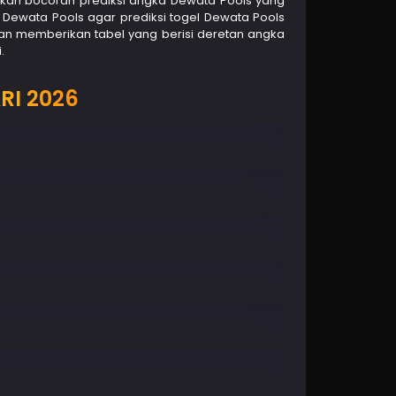
rikan bocoran prediksi angka Dewata Pools yang
 Dewata Pools agar prediksi togel Dewata Pools
kan memberikan tabel yang berisi deretan angka
.
RI 2026