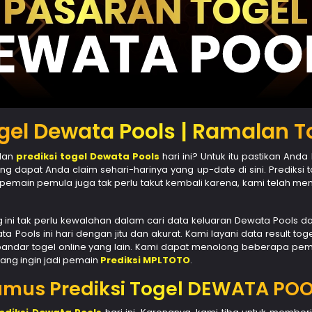
gel Dewata Pools | Ramalan To
alan
prediksi togel Dewata Pools
hari ini? Untuk itu pastikan A
 dapat Anda claim sehari-harinya yang up-date di sini. Prediksi 
main pemula juga tak perlu takut kembali karena, kami telah memp
g ini tak perlu kewalahan dalam cari data keluaran Dewata Pools 
Pools ini hari dengan jitu dan akurat. Kami layani data result to
n di bandar togel online yang lain. Kami dapat menolong beberapa
ng ingin jadi pemain
Prediksi
MPLTOTO
.
mus Prediksi Togel DEWATA PO