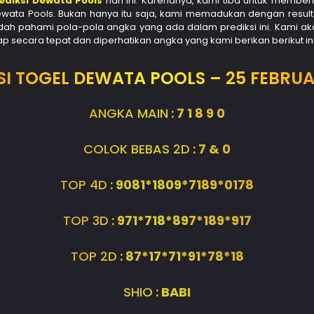
ediksi Dewata Pools
hari ini. Karenanya, kami tiba untuk membe
wata Pools. Bukan hanya itu saja, kami memadukan dengan result
sudah pahami pola-pola angka yang ada dalam prediksi ini. Kami a
secara tepat dan diperhatikan angka yang kami berikan berikut ini
SI TOGEL DEWATA POOLS – 25 FEBRUA
ANGKA MAIN
:
7 1 8 9 0
COLOK BEBAS 2D
:
7 & 0
TOP 4D
:
9081*1809*7189*0178
TOP 3D
:
971*718*897*189*917
TOP 2D
:
87*17*71*91*78*18
SHIO
:
BABI