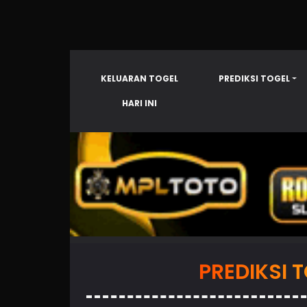
KELUARAN TOGEL
PREDIKSI TOGEL
HARI INI
PREDIKSI 