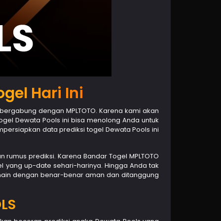
gel Hari Ini
nda bergabung dengan MPLTOTO. Karena kami akan
togel Dewata Pools ini bisa menolong Anda untuk
ersiapkan data prediksi togel Dewata Pools ini
dan rumus prediksi. Karena Bandar Togel MPLTOTO
gel yang up-date sehari-harinya. Hingga Anda tak
 pemain dengan benar-benar aman dan ditanggung
OLS