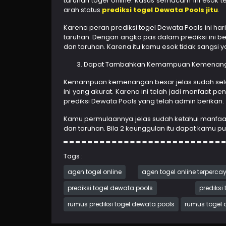
taruhan togel online. Kasus semacam ini esok
arah status
prediksi
togel Dewata Pools jitu
.
Karena peran prediksi togel Dewata Pools ini h
taruhan. Dengan angka pas dalam prediksi ini b
dan taruhan. Karena itu kamu esok tidak sangsi 
Dapat Tambahkan Kemampuan Kemenan
Kemampuan kemenangan besar jelas sudah seleka
ini yang akurat. Karena ini telah jadi manfaat pen
prediksi Dewata Pools yang telah admin berikan.
Kamu permulaannya jelas sudah ketahui manfaa
dan taruhan. Bila 2 keunggulan itu dapat kamu 
Tags :
agen togel online
agen togel online terperca
prediksi togel dewata pools
prediksi
rumus prediksi togel dewata pools
rumus togel 