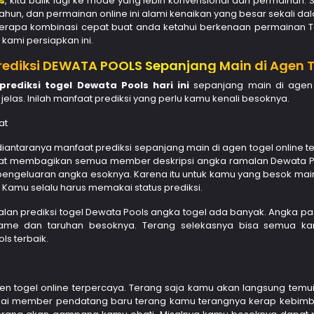
s
, kita balik lagi ke mode yang lebih konvensional dari permainan
un, dan permainan online ini alami kenaikan yang besar sekali dala
beberapa kombinasi cepat buat anda ketahui berkenaan permainan 
ami persiapkan ini.
ediksi
DEWATA POOLS
Sepanjang Main di Agen 
prediksi togel
Dewata Pools hari ini
sepanjang main di agen 
as. Inilah manfaat prediksi yang perlu kamu kenali besoknya.
at
antaranya manfaat prediksi sepanjang main di agen togel online t
pat membagikan semua member deskripsi angka ramalan Dewata Pool
engeluaran angka esoknya. Karena itu untuk kamu yang besok main 
mu selalu harus memakai status prediksi.
an prediksi togel Dewata Pools angka togel ada banyak. Angka pas
game dan taruhan besoknya. Terang selekasnya bisa semua ka
s terbaik.
en togel online terpercaya. Terang saja kamu akan langsung tem
gai member pendatang baru terang kamu terangnya kerap kebim