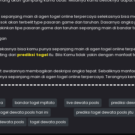
 terang akan gampang kamu obati. Misalnya kamu besoknya dapat m
ari sepanjang main di agen togel online terpercaya selekasnya bi
esok akan terbelit type pasaran game dan taruhan. Dasarnya angka
yakinkan tipe pasaran game dan taruhan sepanjang main di bandar t
gan
snya bisa kamu punya sepanjang main di agen togel online terpe
ting dari
prediksi togel
itu. Bila Kamu tidak yakin dengan manfaat t
t awalannya membagikan deskripsi angka tepat. Sebaliknya manf
punya sepanjang main di agen togel online terpercaya. Terangnya 
ya
bandar togel mpltoto
live dewata pools
prediksi dew
 togel dewata pools hari ini
prediksi togel dewata pools jitu
dewata pools
togel dewata pools