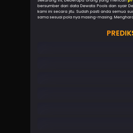
Sekarang ini, beberapa orang yang mencari
pr
bersumber dari data Dewata Pools dan syair De
kami ini secara jitu. Sudah pasti anda semua 
sama sesuai pola nya masing-masing. Mengharap 
PREDIK