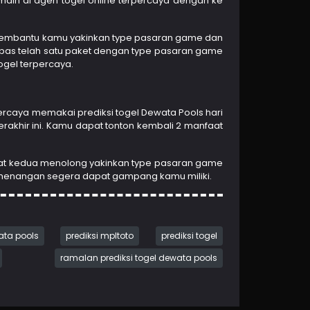
ain di agen togel online terpercaya dengan ke
sa membantu kamu yakinkan type pasaran game dan
 pas telah satu paket dengan type pasaran game
ogel terpercaya.
rcaya memakai prediksi togel Dewata Pools hari
erakhir ini. Kamu dapat tonton kembali 2 manfaat
aat kedua menolong yakinkan type pasaran game
kemenangan segera dapat gampang kamu miliki.
ata pools
prediksi mpltoto
prediksi togel
ramalan prediksi togel dewata pools