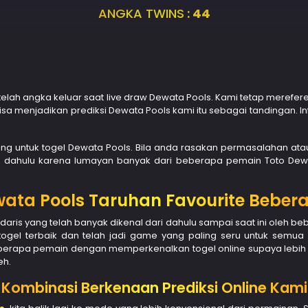
ANGKA TWINS
:
44
☆☆☆
Prediksi Togel MPLTOTO
☆☆☆
etelah angka keluar saat live draw Dewata Pools. Kami tetap merefe
 menjadikan prediksi Dewata Pools kami itu sebagai tandingan. Infor
nting untuk togel Dewata Pools. Bila anda rasakan permasalahan ata
bih dahulu karena lumayan banyak dari beberapa pemain Toto Dewa
wata Pools Taruhan Favourite Bebera
aris yang telah banyak dikenal dari dahulu sampai saat ini oleh be
togel terbaik dan telah jadi game yang paling seru untuk semua
berapa pemain dengan memperkenalkan togel online supaya lebih
eh.
Kombinasi Berkenaan Prediksi Online Kami