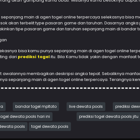
 terang akan gampang kamu obati. Misalnya kamu besoknya dapat m
ari sepanjang main di agen togel online terpercaya selekasnya bi
esok akan terbelit type pasaran game dan taruhan. Dasarnya angka
yakinkan tipe pasaran game dan taruhan sepanjang main di bandar t
gan
snya bisa kamu punya sepanjang main di agen togel online terpe
ting dari
prediksi togel
itu. Bila Kamu tidak yakin dengan manfaat t
t awalannya membagikan deskripsi angka tepat. Sebaliknya manf
punya sepanjang main di agen togel online terpercaya. Terangnya 
ya
bandar togel mpltoto
live dewata pools
prediksi dew
 togel dewata pools hari ini
prediksi togel dewata pools jitu
dewata pools
togel dewata pools