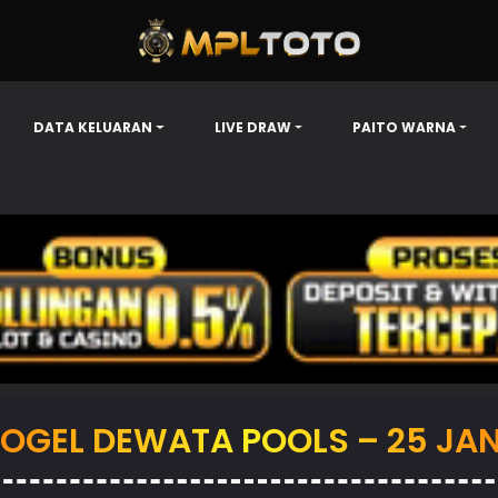
DATA KELUARAN
LIVE DRAW
PAITO WARNA
TOGEL DEWATA POOLS – 25 JA