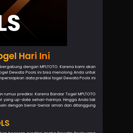
gel Hari Ini
nda bergabung dengan MPLTOTO. Karena kami akan
togel Dewata Pools ini bisa menolong Anda untuk
ersiapkan data prediksi togel Dewata Pools ini
dan rumus prediksi. Karena Bandar Togel MPLTOTO
gel yang up-date sehari-harinya. Hingga Anda tak
 pemain dengan benar-benar aman dan ditanggung
OLS