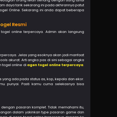
. Sebagian orang telah senang dengan uang tunai
m daya tarik sekarang ini pada akhirannya patut
Togel Online. Sekarang ini anda dapat beberapa
Togel Resmi
togel online terpercaya. Admin akan langsung
erpercaya. Jelas yang esoknya akan jadi manfaat
s akurat. Arti angka pas di sini sebagai angka
togel online di
agen togel online terpercaya
.
 yang ada pada status as, kop, kepala dan ekor.
mu punyai. Pasti kamu cuma selekasnya bisa
ui dengan pasaran komplet. Tidak memahami itu,
bangan dalam yakinkan type pasaran game dan