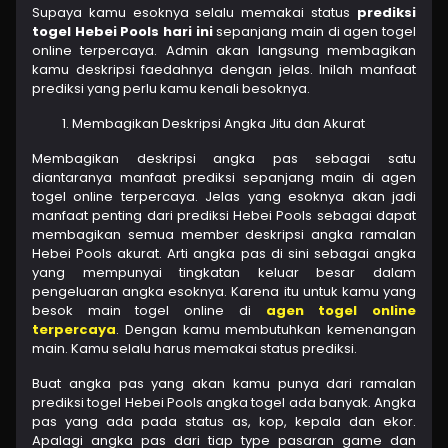
Supaya kamu esoknya selalu memakai status
prediksi
togel
Hebei Pools hari ini
sepanjang main di agen togel
online terpercaya. Admin akan langsung membagikan
kamu deskripsi faedahnya dengan jelas. Inilah manfaat
prediksi yang perlu kamu kenali besoknya.
Membagikan Deskripsi Angka Jitu dan Akurat
Membagikan deskripsi angka pas sebagai satu
diantaranya manfaat prediksi sepanjang main di agen
togel online terpercaya. Jelas yang esoknya akan jadi
manfaat penting dari prediksi Hebei Pools sebagai dapat
membagikan semua member deskripsi angka ramalan
Hebei Pools akurat. Arti angka pas di sini sebagai angka
yang mempunyai tingkatan keluar besar dalam
pengeluaran angka esoknya. Karena itu untuk kamu yang
besok main togel online di
agen togel online
terpercaya
. Dengan kamu membutuhkan kemenangan
main. Kamu selalu harus memakai status prediksi.
Buat angka pas yang akan kamu punya dari ramalan
prediksi togel Hebei Pools angka togel ada banyak. Angka
pas yang ada pada status as, kop, kepala dan ekor.
Apalagi angka pas dari tiap type pasaran game dan