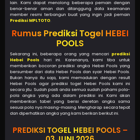
lain. Kami dapat menolong beberapa pemain dengan
benar-benar aman dan ditanggung data keamanan
member resmi terbangun buat yang ingin jadi pemain
Prediksi
MPLTOTO
.
Rumus Prediksi Togel HEBEI
POOLS
Sekarang ini, beberapa orang yang mencari
prediksi
Hebei Pools
hari ini. Karenanya, kami tiba untuk
memberikan bocoran prediksi angka Hebei Pools yang
bersumber dari data Hebei Pools dan syair Hebei Pools.
Bukan hanya itu saja, kami memadukan dengan result
Hebei Pools agar prediksi togel Hebei Pools kami ini
secara jitu. Sudah pasti anda semua sudah pahami pola-
pola angka yang ada dalam prediksi ini. Kami akan
memberikan tabel yang berisi deretan angka sama
sesuai pola nya masing-masing. Mengharap secara tepat
dan diperhatikan angka yang kami berikan berikut ini.
PREDIKSI TOGEL HEBEI POOLS –
03 JUNI 2026