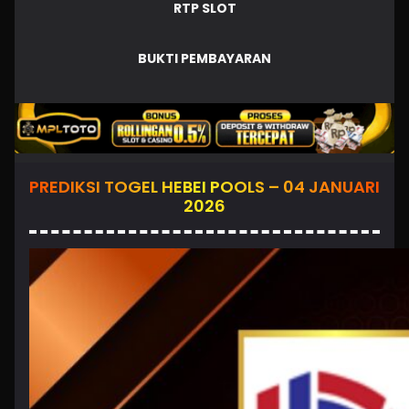
RTP SLOT
BUKTI PEMBAYARAN
PREDIKSI TOGEL HEBEI POOLS – 04 JANUARI
2026