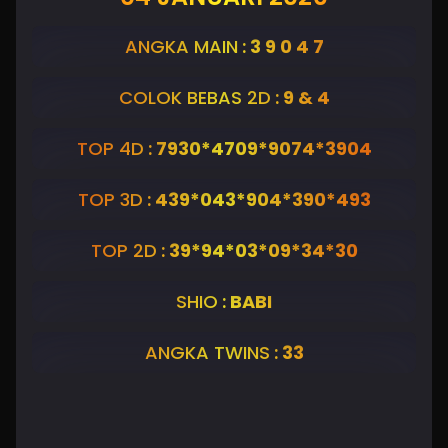
ANGKA MAIN
:
3 9 0 4 7
COLOK BEBAS 2D
:
9 & 4
TOP 4D
:
7930*4709*9074*3904
TOP 3D
:
439*043*904*390*493
TOP 2D
:
39*94*03*09*34*30
SHIO
:
BABI
ANGKA TWINS
:
33
☆☆☆
Prediksi Togel MPLTOTO
☆☆☆