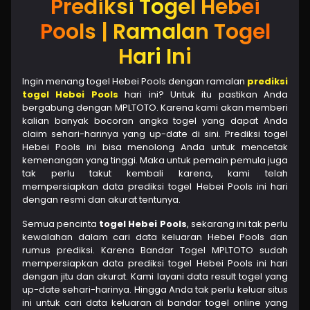
Prediksi Togel Hebei
Pools | Ramalan Togel
Hari Ini
Ingin menang togel Hebei Pools dengan ramalan
prediksi
togel Hebei Pools
hari ini? Untuk itu pastikan Anda
bergabung dengan MPLTOTO. Karena kami akan memberi
kalian banyak bocoran angka togel yang dapat Anda
claim sehari-harinya yang up-date di sini. Prediksi togel
Hebei Pools ini bisa menolong Anda untuk mencetak
kemenangan yang tinggi. Maka untuk pemain pemula juga
tak perlu takut kembali karena, kami telah
mempersiapkan data prediksi togel Hebei Pools ini hari
dengan resmi dan akurat tentunya.
Semua pencinta
togel Hebei Pools
, sekarang ini tak perlu
kewalahan dalam cari data keluaran Hebei Pools dan
rumus prediksi. Karena Bandar Togel MPLTOTO sudah
mempersiapkan data prediksi togel Hebei Pools ini hari
dengan jitu dan akurat. Kami layani data result togel yang
up-date sehari-harinya. Hingga Anda tak perlu keluar situs
ini untuk cari data keluaran di bandar togel online yang