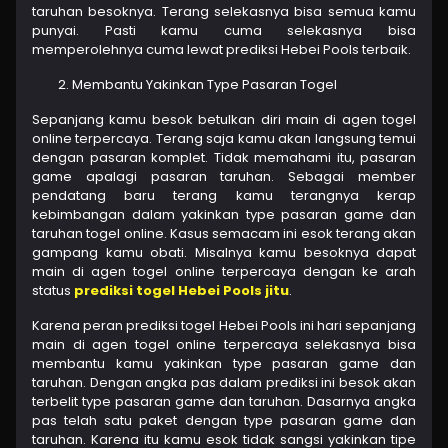
taruhan besoknya. Terang selekasnya bisa semua kamu
punyai. Pasti kamu cuma selekasnya bisa
memperolehnya cuma lewat prediksi Hebei Pools terbaik.
Membantu Yakinkan Type Pasaran Togel
Sepanjang kamu besok betulkan diri main di agen togel
online terpercaya. Terang saja kamu akan langsung temui
dengan pasaran komplet. Tidak memahami itu, pasaran
game apalagi pasaran taruhan. Sebagai member
pendatang baru terang kamu terangnya kerap
kebimbangan dalam yakinkan type pasaran game dan
taruhan togel online. Kasus semacam ini esok terang akan
gampang kamu obati. Misalnya kamu besoknya dapat
main di agen togel online terpercaya dengan ke arah
status
prediksi
togel Hebei Pools jitu
.
Karena peran prediksi togel Hebei Pools ini hari sepanjang
main di agen togel online terpercaya selekasnya bisa
membantu kamu yakinkan type pasaran game dan
taruhan. Dengan angka pas dalam prediksi ini besok akan
terbelit type pasaran game dan taruhan. Dasarnya angka
pas telah satu paket dengan type pasaran game dan
taruhan. Karena itu kamu esok tidak sangsi yakinkan tipe