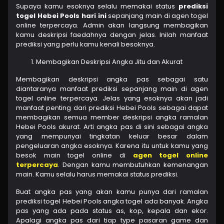
Supaya kamu esoknya selalu memakai status
prediksi
togel
Hebei Pools hari ini
sepanjang main di agen togel
online terpercaya. Admin akan langsung membagikan
kamu deskripsi faedahnya dengan jelas. Inilah manfaat
prediksi yang perlu kamu kenali besoknya.
Membagikan Deskripsi Angka Jitu dan Akurat
Membagikan deskripsi angka pas sebagai satu
diantaranya manfaat prediksi sepanjang main di agen
togel online terpercaya. Jelas yang esoknya akan jadi
manfaat penting dari prediksi Hebei Pools sebagai dapat
membagikan semua member deskripsi angka ramalan
Hebei Pools akurat. Arti angka pas di sini sebagai angka
yang mempunyai tingkatan keluar besar dalam
pengeluaran angka esoknya. Karena itu untuk kamu yang
besok main togel online di
agen togel online
terpercaya
. Dengan kamu membutuhkan kemenangan
main. Kamu selalu harus memakai status prediksi.
Buat angka pas yang akan kamu punya dari ramalan
prediksi togel Hebei Pools angka togel ada banyak. Angka
pas yang ada pada status as, kop, kepala dan ekor.
Apalagi angka pas dari tiap type pasaran game dan