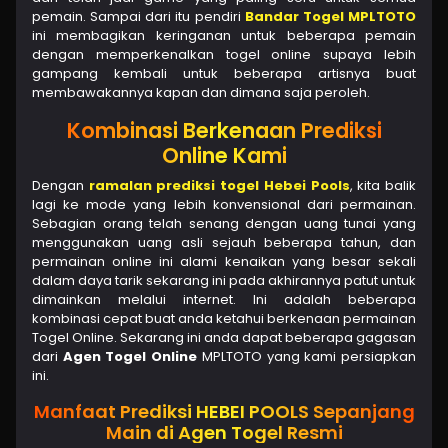
pemain. Sampai dari itu pendiri
Bandar Togel MPLTOTO
ini membagikan keringanan untuk beberapa pemain
dengan memperkenalkan togel online supaya lebih
gampang kembali untuk beberapa artisnya buat
membawakannya kapan dan dimana saja peroleh.
Kombinasi Berkenaan Prediksi
Online Kami
Dengan
ramalan
prediksi
togel Hebei Pools
, kita balik
lagi ke mode yang lebih konvensional dari permainan.
Sebagian orang telah senang dengan uang tunai yang
menggunakan uang asli sejauh beberapa tahun, dan
permainan online ini alami kenaikan yang besar sekali
dalam daya tarik sekarang ini pada akhirannya patut untuk
dimainkan melalui internet. Ini adalah beberapa
kombinasi cepat buat anda ketahui berkenaan permainan
Togel Online. Sekarang ini anda dapat beberapa gagasan
dari
Agen
Togel Online
MPLTOTO yang kami persiapkan
ini.
Manfaat Prediksi
HEBEI POOLS
Sepanjang
Main di Agen Togel Resmi