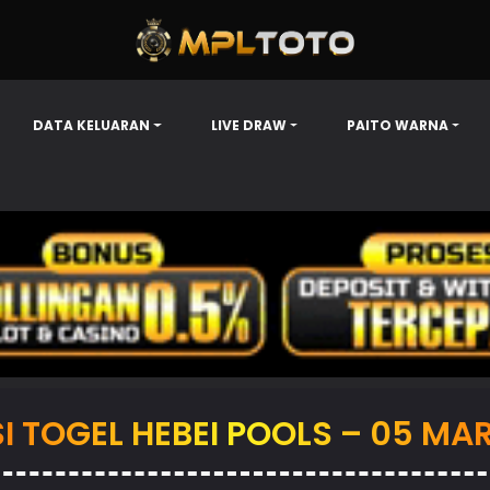
DATA KELUARAN
LIVE DRAW
PAITO WARNA
I TOGEL HEBEI POOLS – 05 MA