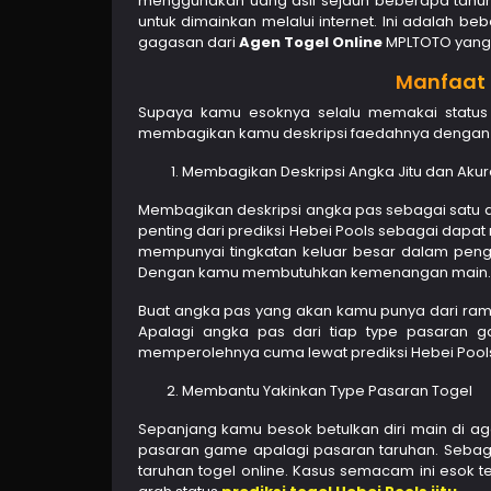
menggunakan uang asli sejauh beberapa tahun, 
untuk dimainkan melalui internet. Ini adalah 
gagasan dari
Agen
Togel Online
MPLTOTO yang k
Manfaat 
Supaya kamu esoknya selalu memakai statu
membagikan kamu deskripsi faedahnya dengan jel
Membagikan Deskripsi Angka Jitu dan Akur
Membagikan deskripsi angka pas sebagai satu di
penting dari prediksi Hebei Pools sebagai dapa
mempunyai tingkatan keluar besar dalam penge
Dengan kamu membutuhkan kemenangan main. Ka
Buat angka pas yang akan kamu punya dari ramal
Apalagi angka pas dari tiap type pasaran 
memperolehnya cuma lewat prediksi Hebei Pools
Membantu Yakinkan Type Pasaran Togel
Sepanjang kamu besok betulkan diri main di ag
pasaran game apalagi pasaran taruhan. Seba
taruhan togel online. Kasus semacam ini esok