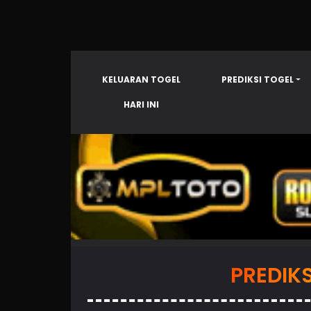
KELUARAN TOGEL
PREDIKSI TOGEL
HARI INI
PREDIKS