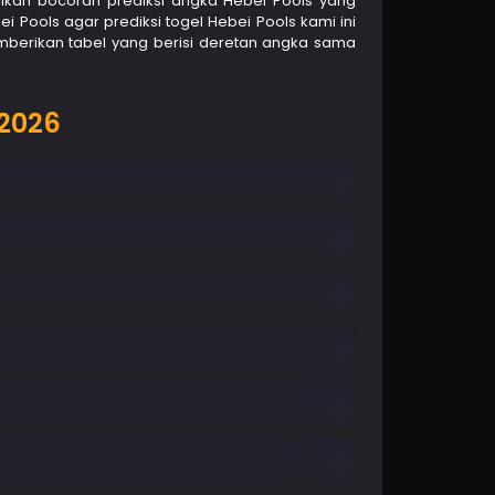
rikan bocoran prediksi angka Hebei Pools yang
 Pools agar prediksi togel Hebei Pools kami ini
mberikan tabel yang berisi deretan angka sama
 2026