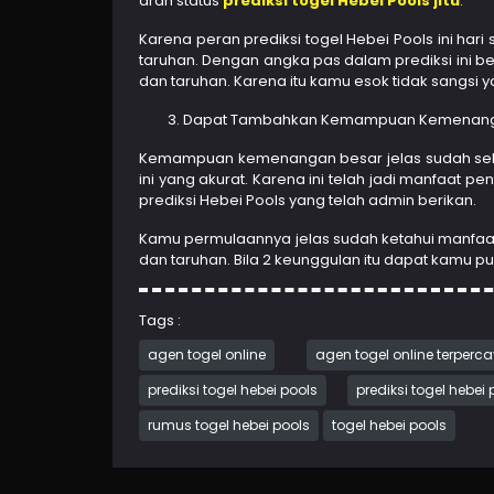
arah status
prediksi
togel Hebei Pools jitu
.
Karena peran prediksi togel Hebei Pools ini ha
taruhan. Dengan angka pas dalam prediksi ini b
dan taruhan. Karena itu kamu esok tidak sangsi 
Dapat Tambahkan Kemampuan Kemenan
Kemampuan kemenangan besar jelas sudah selek
ini yang akurat. Karena ini telah jadi manfaat pen
prediksi Hebei Pools yang telah admin berikan.
Kamu permulaannya jelas sudah ketahui manfaa
dan taruhan. Bila 2 keunggulan itu dapat kamu 
Tags :
agen togel online
agen togel online terperc
prediksi togel hebei pools
prediksi togel hebei p
rumus togel hebei pools
togel hebei pools