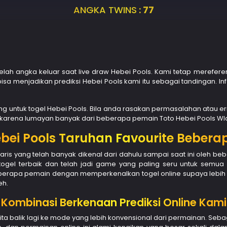
ANGKA TWINS
:
77
☆☆☆
Prediksi Togel MPLTOTO
☆☆☆
etelah angka keluar saat live draw Hebei Pools. Kami tetap merefer
 menjadikan prediksi Hebei Pools kami itu sebagai tandingan. Infor
ting untuk togel Hebei Pools. Bila anda rasakan permasalahan atau er
u karena lumayan banyak dari beberapa pemain Toto Hebei Pools Wla 
bei Pools Taruhan Favourite Bebera
ris yang telah banyak dikenal dari dahulu sampai saat ini oleh be
togel terbaik dan telah jadi game yang paling seru untuk semua
berapa pemain dengan memperkenalkan togel online supaya lebih
eh.
Kombinasi Berkenaan Prediksi Online Kami
 kita balik lagi ke mode yang lebih konvensional dari permainan. Se