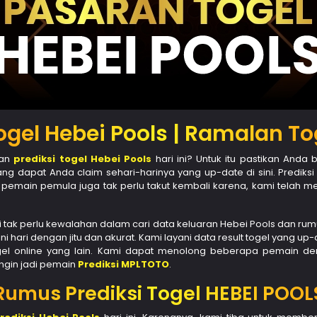
ogel Hebei Pools | Ramalan Tog
lan
prediksi togel Hebei Pools
hari ini? Untuk itu pastikan An
 dapat Anda claim sehari-harinya yang up-date di sini. Prediksi 
emain pemula juga tak perlu takut kembali karena, kami telah mem
ni tak perlu kewalahan dalam cari data keluaran Hebei Pools dan r
i hari dengan jitu dan akurat. Kami layani data result togel yang up-
r togel online yang lain. Kami dapat menolong beberapa pemain
ngin jadi pemain
Prediksi
MPLTOTO
.
Rumus Prediksi Togel HEBEI POOL