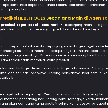
dan permainan online ini alami kenaikan yang besar sekali dalam
beberapa kombinasi cepat buat anda ketahui berkenaan permainan 
ami persiapkan ini.
Prediksi
HEBEI POOLS
Sepanjang Main di Agen To
s
prediksi togel
Hebei Pools hari ini
sepanjang main di agen t
as. Inilah manfaat prediksi yang perlu kamu kenali besoknya.
at
antaranya manfaat prediksi sepanjang main di agen togel online t
t membagikan semua member deskripsi angka ramalan Hebei Pools ak
luaran angka esoknya. Karena itu untuk kamu yang besok main t
mu selalu harus memakai status prediksi.
an prediksi togel Hebei Pools angka togel ada banyak. Angka pas 
game dan taruhan besoknya. Terang selekasnya bisa semua ka
 terbaik.
en togel online terpercaya. Terang saja kamu akan langsung tem
gai member pendatang baru terang kamu terangnya kerap kebim
 terang akan gampang kamu obati. Misalnya kamu besoknya dapat m