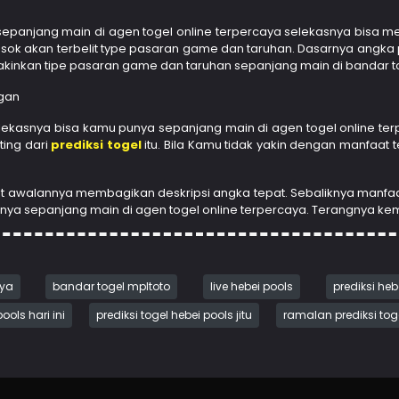
ri sepanjang main di agen togel online terpercaya selekasnya bis
esok akan terbelit type pasaran game dan taruhan. Dasarnya angka
yakinkan tipe pasaran game dan taruhan sepanjang main di bandar t
gan
asnya bisa kamu punya sepanjang main di agen togel online terpe
ting dari
prediksi togel
itu. Bila Kamu tidak yakin dengan manfaat t
t awalannya membagikan deskripsi angka tepat. Sebaliknya manf
punya sepanjang main di agen togel online terpercaya. Terangnya 
aya
bandar togel mpltoto
live hebei pools
prediksi heb
ools hari ini
prediksi togel hebei pools jitu
ramalan prediksi tog