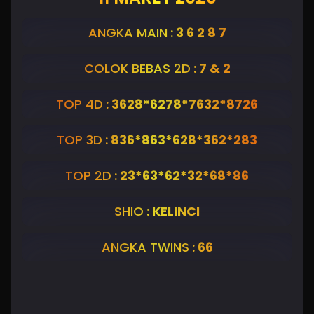
ANGKA MAIN
:
3 6 2 8 7
COLOK BEBAS 2D
:
7 & 2
TOP 4D
:
3628*6278*7632*8726
TOP 3D
:
836*863*628*362*283
TOP 2D
:
23*63*62*32*68*86
SHIO
:
KELINCI
ANGKA TWINS
:
66
☆☆☆
Prediksi Togel MPLTOTO
☆☆☆