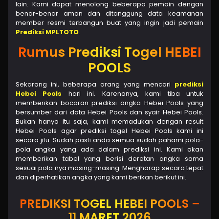
lain. Kami dapat menolong beberapa pemain dengan
benar-benar aman dan ditanggung data keamanan
member resmi terbangun buat yang ingin jadi pemain
Prediksi
MPLTOTO
.
Rumus Prediksi Togel HEBEI
POOLS
Sekarang ini, beberapa orang yang mencari
prediksi
Hebei Pools
hari ini. Karenanya, kami tiba untuk
memberikan bocoran prediksi angka Hebei Pools yang
bersumber dari data Hebei Pools dan syair Hebei Pools.
Bukan hanya itu saja, kami memadukan dengan result
Hebei Pools agar prediksi togel Hebei Pools kami ini
secara jitu. Sudah pasti anda semua sudah pahami pola-
pola angka yang ada dalam prediksi ini. Kami akan
memberikan tabel yang berisi deretan angka sama
sesuai pola nya masing-masing. Mengharap secara tepat
dan diperhatikan angka yang kami berikan berikut ini.
PREDIKSI TOGEL HEBEI POOLS –
11 MARET 2026