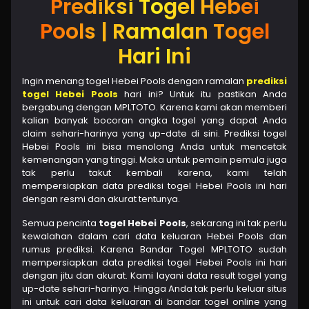
Prediksi Togel Hebei
Pools | Ramalan Togel
Hari Ini
Ingin menang togel Hebei Pools dengan ramalan
prediksi
togel Hebei Pools
hari ini? Untuk itu pastikan Anda
bergabung dengan MPLTOTO. Karena kami akan memberi
kalian banyak bocoran angka togel yang dapat Anda
claim sehari-harinya yang up-date di sini. Prediksi togel
Hebei Pools ini bisa menolong Anda untuk mencetak
kemenangan yang tinggi. Maka untuk pemain pemula juga
tak perlu takut kembali karena, kami telah
mempersiapkan data prediksi togel Hebei Pools ini hari
dengan resmi dan akurat tentunya.
Semua pencinta
togel Hebei Pools
, sekarang ini tak perlu
kewalahan dalam cari data keluaran Hebei Pools dan
rumus prediksi. Karena Bandar Togel MPLTOTO sudah
mempersiapkan data prediksi togel Hebei Pools ini hari
dengan jitu dan akurat. Kami layani data result togel yang
up-date sehari-harinya. Hingga Anda tak perlu keluar situs
ini untuk cari data keluaran di bandar togel online yang