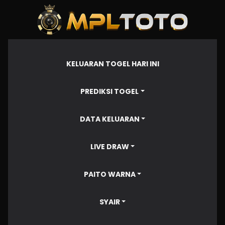
KELUARAN TOGEL HARI INI
PREDIKSI TOGEL
DATA KELUARAN
LIVE DRAW
PAITO WARNA
SYAIR