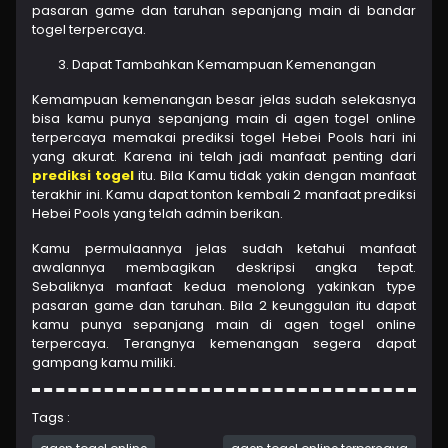
pasaran game dan taruhan sepanjang main di bandar
togel terpercaya.
Dapat Tambahkan Kemampuan Kemenangan
Kemampuan kemenangan besar jelas sudah selekasnya
bisa kamu punya sepanjang main di agen togel online
terpercaya memakai prediksi togel Hebei Pools hari ini
yang akurat. Karena ini telah jadi manfaat penting dari
prediksi togel
itu. Bila Kamu tidak yakin dengan manfaat
terakhir ini. Kamu dapat tonton kembali 2 manfaat prediksi
Hebei Pools yang telah admin berikan.
Kamu permulaannya jelas sudah ketahui manfaat
awalannya membagikan deskripsi angka tepat.
Sebaliknya manfaat kedua menolong yakinkan type
pasaran game dan taruhan. Bila 2 keunggulan itu dapat
kamu punya sepanjang main di agen togel online
terpercaya. Terangnya kemenangan segera dapat
gampang kamu miliki.
Tags :