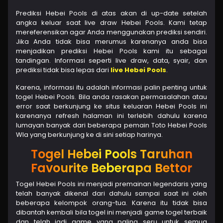
Prediksi Hebei Pools di atas akan di up-date setelah
angka keluar saat live draw Hebei Pools. Kami tetap
mereferensikan agar Anda menggunakan prediksi sendiri.
Jika Anda tidak bisa merumus karenanya anda bisa
menjadikan prediksi Hebei Pools kami itu sebagai
tandingan. Informasi seperti live draw, data, syair, dan
prediksi tidak bisa lepas dari
live Hebei Pools
.
Karena, informasi itu adalah informasi palin penting untuk
togel Hebei Pools. Bila anda rasakan permasalahan atau
error saat berkunjung ke situs keluaran Hebei Pools ini
karenanya refresh halaman ini terlebih dahulu karena
lumayan banyak dari beberapa pemain Toto Hebei Pools
Wla yang berkunjung ke di sini setiap harinya.
Togel Hebei Pools Taruhan
Favourite Beberapa Bettor
Togel Hebei Pools ini menjadi premainan legendaris yang
telah banyak dikenal dari dahulu sampai saat ini oleh
beberapa kelompok orang-tua. Karena itu tidak bisa
dibantah kembali bila togel ini menjadi game togel terbaik
dan telah jadi game yang paling seru untuk semua