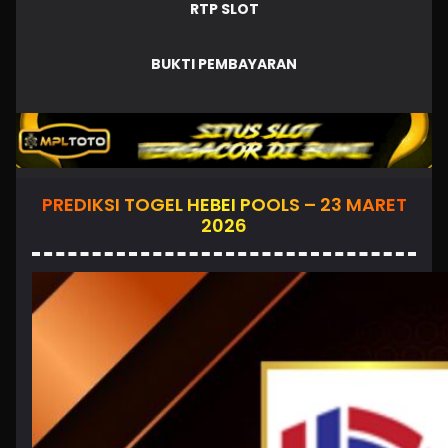
RTP SLOT
BUKTI PEMBAYARAN
PREDIKSI TOGEL HEBEI POOLS – 23 MARET
2026