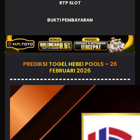
RTP SLOT
BUKTI PEMBAYARAN
PREDIKSI TOGEL HEBEI POOLS – 26
FEBRUARI 2026