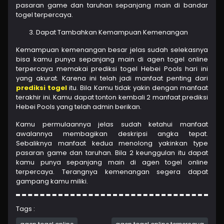
pasaran game dan taruhan sepanjang main di bandar
togel terpercaya.
Dapat Tambahkan Kemampuan Kemenangan
Kemampuan kemenangan besar jelas sudah selekasnya
bisa kamu punya sepanjang main di agen togel online
terpercaya memakai prediksi togel Hebei Pools hari ini
yang akurat. Karena ini telah jadi manfaat penting dari
prediksi togel
itu. Bila Kamu tidak yakin dengan manfaat
terakhir ini. Kamu dapat tonton kembali 2 manfaat prediksi
Hebei Pools yang telah admin berikan.
Kamu permulaannya jelas sudah ketahui manfaat
awalannya membagikan deskripsi angka tepat.
Sebaliknya manfaat kedua menolong yakinkan type
pasaran game dan taruhan. Bila 2 keunggulan itu dapat
kamu punya sepanjang main di agen togel online
terpercaya. Terangnya kemenangan segera dapat
gampang kamu miliki.
Tags :