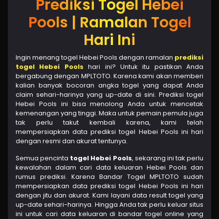
Prediksi Togel Hebei
Pools | Ramalan Togel
Hari Ini
Ingin menang togel Hebei Pools dengan ramalan
prediksi
togel Hebei Pools
hari ini? Untuk itu pastikan Anda
bergabung dengan MPLTOTO. Karena kami akan memberi
kalian banyak bocoran angka togel yang dapat Anda
claim sehari-harinya yang up-date di sini. Prediksi togel
Hebei Pools ini bisa menolong Anda untuk mencetak
kemenangan yang tinggi. Maka untuk pemain pemula juga
tak perlu takut kembali karena, kami telah
mempersiapkan data prediksi togel Hebei Pools ini hari
dengan resmi dan akurat tentunya.
Semua pencinta
togel Hebei Pools
, sekarang ini tak perlu
kewalahan dalam cari data keluaran Hebei Pools dan
rumus prediksi. Karena Bandar Togel MPLTOTO sudah
mempersiapkan data prediksi togel Hebei Pools ini hari
dengan jitu dan akurat. Kami layani data result togel yang
up-date sehari-harinya. Hingga Anda tak perlu keluar situs
ini untuk cari data keluaran di bandar togel online yang