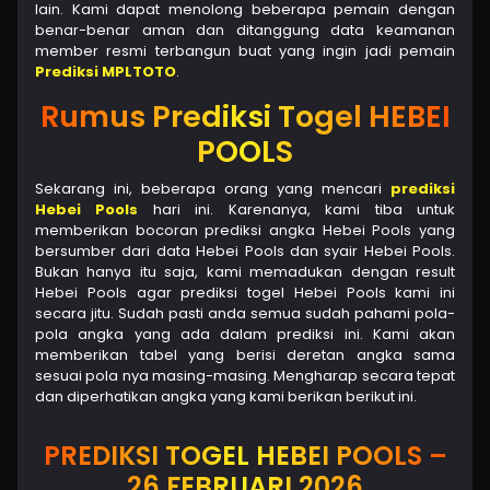
lain. Kami dapat menolong beberapa pemain dengan
benar-benar aman dan ditanggung data keamanan
member resmi terbangun buat yang ingin jadi pemain
Prediksi
MPLTOTO
.
Rumus Prediksi Togel HEBEI
POOLS
Sekarang ini, beberapa orang yang mencari
prediksi
Hebei Pools
hari ini. Karenanya, kami tiba untuk
memberikan bocoran prediksi angka Hebei Pools yang
bersumber dari data Hebei Pools dan syair Hebei Pools.
Bukan hanya itu saja, kami memadukan dengan result
Hebei Pools agar prediksi togel Hebei Pools kami ini
secara jitu. Sudah pasti anda semua sudah pahami pola-
pola angka yang ada dalam prediksi ini. Kami akan
memberikan tabel yang berisi deretan angka sama
sesuai pola nya masing-masing. Mengharap secara tepat
dan diperhatikan angka yang kami berikan berikut ini.
PREDIKSI TOGEL HEBEI POOLS –
26 FEBRUARI 2026