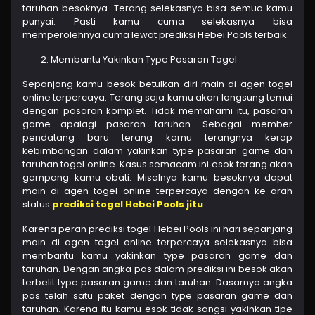
taruhan besoknya. Terang selekasnya bisa semua kamu
punyai. Pasti kamu cuma selekasnya bisa
memperolehnya cuma lewat prediksi Hebei Pools terbaik.
Membantu Yakinkan Type Pasaran Togel
Sepanjang kamu besok betulkan diri main di agen togel
online terpercaya. Terang saja kamu akan langsung temui
dengan pasaran komplet. Tidak memahami itu, pasaran
game apalagi pasaran taruhan. Sebagai member
pendatang baru terang kamu terangnya kerap
kebimbangan dalam yakinkan type pasaran game dan
taruhan togel online. Kasus semacam ini esok terang akan
gampang kamu obati. Misalnya kamu besoknya dapat
main di agen togel online terpercaya dengan ke arah
status
prediksi
togel Hebei Pools jitu
.
Karena peran prediksi togel Hebei Pools ini hari sepanjang
main di agen togel online terpercaya selekasnya bisa
membantu kamu yakinkan type pasaran game dan
taruhan. Dengan angka pas dalam prediksi ini besok akan
terbelit type pasaran game dan taruhan. Dasarnya angka
pas telah satu paket dengan type pasaran game dan
taruhan. Karena itu kamu esok tidak sangsi yakinkan tipe