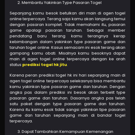
Membantu Yakinkan Type Pasaran Togel
Sepanjang kamu besok betulkan diri main di agen togel
online terpercaya. Terang saja kamu akan langsung temui
dengan pasaran komplet. Tidak memahami itu, pasaran
game apalagi pasaran taruhan. Sebagai member
pendatang baru terang kamu terangnya kerap
kebimbangan dalam yakinkan type pasaran game dan
taruhan togel online. Kasus semacam ini esok terang akan
gampang kamu obati. Misalnya kamu besoknya dapat
main di agen togel online terpercaya dengan ke arah
status
prediksi
togel hk jitu
.
Karena peran prediksi togel hk ini hari sepanjang main di
agen togel online terpercaya selekasnya bisa membantu
kamu yakinkan type pasaran game dan taruhan. Dengan
angka pas dalam prediksi ini besok akan terbelit type
pasaran game dan taruhan. Dasarnya angka pas telah
satu paket dengan type pasaran game dan taruhan.
Karena itu kamu esok tidak sangsi yakinkan tipe pasaran
game dan taruhan sepanjang main di bandar togel
terpercaya.
Dapat Tambahkan Kemampuan Kemenangan