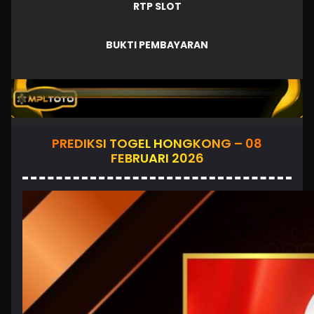
RTP SLOT
BUKTI PEMBAYARAN
PREDIKSI TOGEL HONGKONG – 08
FEBRUARI 2026