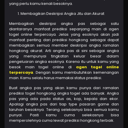
yang perlu kamu kenali besoknya.
Membagikan Deskripsi Angka Jitu dan Akurat
Membagikan deskripsi angka pas sebagai satu
diantaranya manfaat prediksi sepanjang main di agen
togel online terpercaya. Jelas yang esoknya akan jadi
manfaat penting dari prediksi hongkong sebagai dapat
membagikan semua member deskripsi angka ramalan
hongkong akurat. Arti angka pas di sini sebagai angka
yang mempunyai tingkatan keluar besar dalam
pengeluaran angka esoknya. Karena itu untuk kamu yang
besok main togel online di
agen togel online
terpercaya
. Dengan kamu membutuhkan kemenangan
main. Kamu selalu harus memakai status prediksi.
Buat angka pas yang akan kamu punya dari ramalan
prediksi togel hongkong angka togel ada banyak. Angka
pas yang ada pada status as, kop, kepala dan ekor.
Apalagi angka pas dari tiap type pasaran game dan
taruhan besoknya. Terang selekasnya bisa semua kamu
punyai. Pasti kamu cuma selekasnya bisa
memperolehnya cuma lewat prediksi hongkong terbaik.