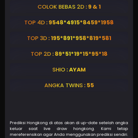
COLOK BEBAS 2D
:
9 & 1
TOP 4D
:
9548*4915*8459*1958
TOP 3D
:
195*891*958*819*581
TOP 2D
:
89*51*19*15*95*18
SHIO
:
AYAM
ANGKA TWINS
:
55
☆☆☆
Prediksi Togel MPLTOTO
☆☆☆
Prediksi Hongkong di atas akan di up-date setelah angka
keluar saat live draw hongkong. Kami tetap
mereferensikan agar Anda menggunakan prediksi sendiri.