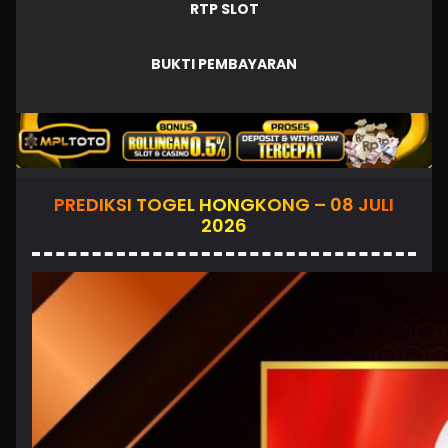
RTP SLOT
BUKTI PEMBAYARAN
PREDIKSI TOGEL HONGKONG – 08 JULI
2026