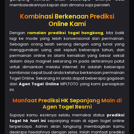
membawakannya kapan dan dimana saja peroleh.
Kombinasi Berkenaan Prediksi
Online Kami
Dengan
ramalan
prediksi
togel hongkong
, kita balik
lagi ke mode yang lebih konvensional dari permainan.
Sebagian orang telah senang dengan uang tunai yang
menggunakan uang asli sejauh beberapa tahun, dan
permainan online ini alami kenaikan yang besar sekali
dalam daya magnet sekarang ini pada akhirannya patut
untuk dimainkan melalui internet. Ini adalah beberapa
kombinasi cepat buat anda ketahui berkenaan permainan
Togel Online. Sekarang ini anda dapat beberapa gagasan
dari
Agen
Togel Online
MPLTOTO yang kami persiapkan
ini.
Manfaat Prediksi
HK
Sepanjang Main di
Agen Togel Resmi
Supaya kamu esoknya selalu memakai status
prediksi
togel
hk hari ini
sepanjang main di agen togel online
terpercaya. Admin akan langsung membagikan kamu
deskripsi faedahnya dengan jelas. Inilah manfaat prediksi