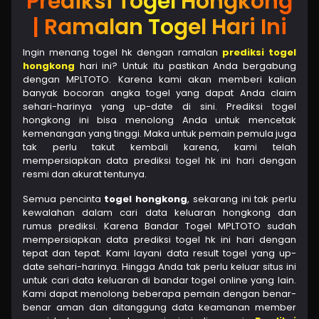
Prediksi Togel Hongkong
| Ramalan Togel Hari Ini
Ingin menang togel hk dengan ramalan
prediksi togel
hongkong
hari ini? Untuk itu pastikan Anda bergabung
dengan MPLTOTO. Karena kami akan memberi kalian
banyak bocoran angka togel yang dapat Anda claim
sehari-harinya yang up-date di sini. Prediksi togel
hongkong ini bisa menolong Anda untuk mencetak
kemenangan yang tinggi. Maka untuk pemain pemula juga
tak perlu takut kembali karena, kami telah
mempersiapkan data prediksi togel hk ini hari dengan
resmi dan akurat tentunya.
Semua pencinta
togel hongkong
, sekarang ini tak perlu
kewalahan dalam cari data keluaran hongkong dan
rumus prediksi. Karena Bandar Togel MPLTOTO sudah
mempersiapkan data prediksi togel hk ini hari dengan
tepat dan tepat. Kami layani data result togel yang up-
date sehari-harinya. Hingga Anda tak perlu keluar situs ini
untuk cari data keluaran di bandar togel online yang lain.
Kami dapat menolong beberapa pemain dengan benar-
benar aman dan ditanggung data keamanan member