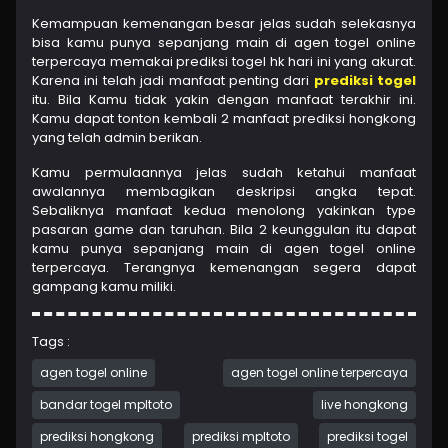
Kemampuan kemenangan besar jelas sudah selekasnya
bisa kamu punya sepanjang main di agen togel online
terpercaya memakai prediksi togel hk hari ini yang akurat.
Karena ini telah jadi manfaat penting dari
prediksi togel
itu. Bila Kamu tidak yakin dengan manfaat terakhir ini.
Kamu dapat tonton kembali 2 manfaat prediksi hongkong
yang telah admin berikan.
Kamu permulaannya jelas sudah ketahui manfaat
awalannya membagikan deskripsi angka tepat.
Sebaliknya manfaat kedua menolong yakinkan type
pasaran game dan taruhan. Bila 2 keunggulan itu dapat
kamu punya sepanjang main di agen togel online
terpercaya. Terangnya kemenangan segera dapat
gampang kamu miliki.
Tags :
agen togel online
agen togel online terpercaya
bandar togel mpltoto
live hongkong
prediksi hongkong
prediksi mpltoto
prediksi togel