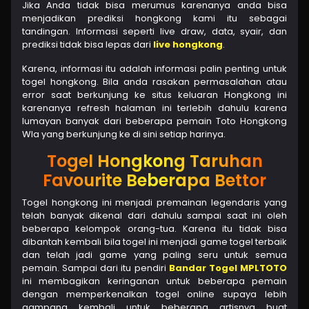
Jika Anda tidak bisa merumus karenanya anda bisa
menjadikan prediksi hongkong kami itu sebagai
tandingan. Informasi seperti live draw, data, syair, dan
prediksi tidak bisa lepas dari
live hongkong
.
Karena, informasi itu adalah informasi palin penting untuk
togel hongkong. Bila anda rasakan permasalahan atau
error saat berkunjung ke situs keluaran Hongkong ini
karenanya refresh halaman ini terlebih dahulu karena
lumayan banyak dari beberapa pemain Toto Hongkong
Wla yang berkunjung ke di sini setiap harinya.
Togel Hongkong Taruhan
Favourite Beberapa Bettor
Togel hongkong ini menjadi premainan legendaris yang
telah banyak dikenal dari dahulu sampai saat ini oleh
beberapa kelompok orang-tua. Karena itu tidak bisa
dibantah kembali bila togel ini menjadi game togel terbaik
dan telah jadi game yang paling seru untuk semua
pemain. Sampai dari itu pendiri
Bandar Togel MPLTOTO
ini membagikan keringanan untuk beberapa pemain
dengan memperkenalkan togel online supaya lebih
gampang kembali untuk beberapa artisnya buat