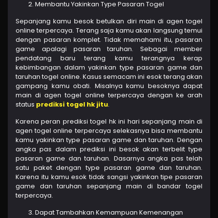
Membantu Yakinkan Type Pasaran Togel
Sepanjang kamu besok betulkan diri main di agen togel
online terpercaya. Terang saja kamu akan langsung temui
dengan pasaran komplet. Tidak memahami itu, pasaran
game apalagi pasaran taruhan. Sebagai member
pendatang baru terang kamu terangnya kerap
kebimbangan dalam yakinkan type pasaran game dan
taruhan togel online. Kasus semacam ini esok terang akan
gampang kamu obati. Misalnya kamu besoknya dapat
main di agen togel online terpercaya dengan ke arah
status
prediksi
togel hk jitu
.
Karena peran prediksi togel hk ini hari sepanjang main di
agen togel online terpercaya selekasnya bisa membantu
kamu yakinkan type pasaran game dan taruhan. Dengan
angka pas dalam prediksi ini besok akan terbelit type
pasaran game dan taruhan. Dasarnya angka pas telah
satu paket dengan type pasaran game dan taruhan.
Karena itu kamu esok tidak sangsi yakinkan tipe pasaran
game dan taruhan sepanjang main di bandar togel
terpercaya.
Dapat Tambahkan Kemampuan Kemenangan