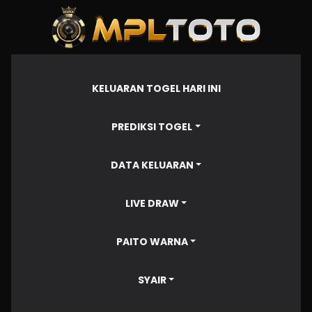
KELUARAN TOGEL HARI INI
PREDIKSI TOGEL
DATA KELUARAN
LIVE DRAW
PAITO WARNA
SYAIR