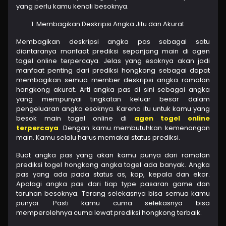
yang perlu kamu kenali besoknya.
Membagikan Deskripsi Angka Jitu dan Akurat
Membagikan deskripsi angka pas sebagai satu
diantaranya manfaat prediksi sepanjang main di agen
togel online terpercaya. Jelas yang esoknya akan jadi
manfaat penting dari prediksi hongkong sebagai dapat
membagikan semua member deskripsi angka ramalan
hongkong akurat. Arti angka pas di sini sebagai angka
yang mempunyai tingkatan keluar besar dalam
pengeluaran angka esoknya. Karena itu untuk kamu yang
besok main togel online di
agen togel online
terpercaya
. Dengan kamu membutuhkan kemenangan
main. Kamu selalu harus memakai status prediksi.
Buat angka pas yang akan kamu punya dari ramalan
prediksi togel hongkong angka togel ada banyak. Angka
pas yang ada pada status as, kop, kepala dan ekor.
Apalagi angka pas dari tiap type pasaran game dan
taruhan besoknya. Terang selekasnya bisa semua kamu
punyai. Pasti kamu cuma selekasnya bisa
memperolehnya cuma lewat prediksi hongkong terbaik.