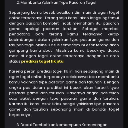
Membantu Yakinkan Type Pasaran Togel
Sepanjang kamu besok betulkan diri main di agen togel
online terpercaya. Terang saja kamu akan langsung temui
dengan pasaran komplet. Tidak memahami itu, pasaran
game apalagi pasaran taruhan. Sebagai member
pendatang baru terang kamu terangnya kerap
kebimbangan dalam yakinkan type pasaran game dan
taruhan togel online. Kasus semacam ini esok terang akan
gampang kamu obati. Misalnya kamu besoknya dapat
main di agen togel online terpercaya dengan ke arah
status
prediksi
togel hk jitu
.
Karena peran prediksi togel hk ini hari sepanjang main di
agen togel online terpercaya selekasnya bisa membantu
kamu yakinkan type pasaran game dan taruhan. Dengan
angka pas dalam prediksi ini besok akan terbelit type
pasaran game dan taruhan. Dasarnya angka pas telah
satu paket dengan type pasaran game dan taruhan.
Karena itu kamu esok tidak sangsi yakinkan tipe pasaran
game dan taruhan sepanjang main di bandar togel
terpercaya.
Dapat Tambahkan Kemampuan Kemenangan