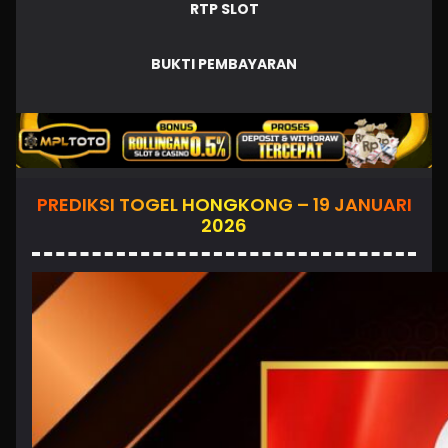
RTP SLOT
BUKTI PEMBAYARAN
PREDIKSI TOGEL HONGKONG – 19 JANUARI
2026