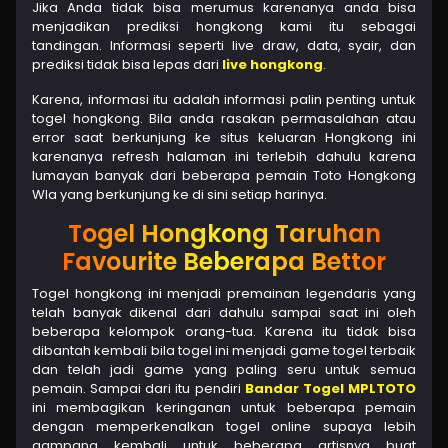
Jika Anda tidak bisa merumus karenanya anda bisa
menjadikan prediksi hongkong kami itu sebagai
tandingan. Informasi seperti live draw, data, syair, dan
prediksi tidak bisa lepas dari
live hongkong
.
Karena, informasi itu adalah informasi palin penting untuk
togel hongkong. Bila anda rasakan permasalahan atau
error saat berkunjung ke situs keluaran Hongkong ini
karenanya refresh halaman ini terlebih dahulu karena
lumayan banyak dari beberapa pemain Toto Hongkong
Wla yang berkunjung ke di sini setiap harinya.
Togel Hongkong Taruhan
Favourite Beberapa Bettor
Togel hongkong ini menjadi premainan legendaris yang
telah banyak dikenal dari dahulu sampai saat ini oleh
beberapa kelompok orang-tua. Karena itu tidak bisa
dibantah kembali bila togel ini menjadi game togel terbaik
dan telah jadi game yang paling seru untuk semua
pemain. Sampai dari itu pendiri
Bandar Togel MPLTOTO
ini membagikan keringanan untuk beberapa pemain
dengan memperkenalkan togel online supaya lebih
gampang kembali untuk beberapa artisnya buat