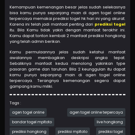
Kemampuan kemenangan besar jelas sudah selekasnya
bisa kamu punya sepanjang main di agen togel online
terpercaya memakai prediksi togel hk hari ini yang akurat.
Karena ini telah jadi manfaat penting dari
prediksi togel
itu. Bila Kamu tidak yakin dengan manfaat terakhir ini.
Kamu dapat tonton kembali 2 manfaat prediksi hongkong
yang telah admin berikan.
Kamu permulaannya jelas sudah ketahui manfaat
awalannya membagikan deskripsi angka tepat.
Sebaliknya manfaat kedua menolong yakinkan type
pasaran game dan taruhan. Bila 2 keunggulan itu dapat
kamu punya sepanjang main di agen togel online
terpercaya. Terangnya kemenangan segera dapat
gampang kamu miliki.
Tags :
agen togel online
agen togel online terpercaya
bandar togel mpltoto
live hongkong
prediksi hongkong
prediksi mpltoto
prediksi togel