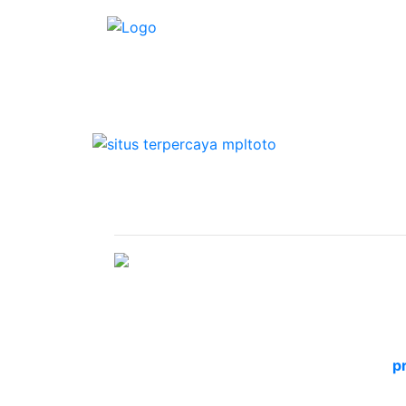
Keluaran Togel Hari Ini
Prediksi To
PREDIKSI T
Prediksi Tog
Ingin menang togel hk dengan ramalan
p
akan memberi kalian banyak bocoran angka