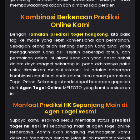
membawakannya kapan dan dimana saja peroleh.
Kombinasi Berkenaan Prediksi
Online Kami
Dengan
ramalan
prediksi
togel hongkong
, kita balik
lagi ke mode yang lebih konvensional dari permainan.
Sebagian orang telah senang dengan uang tunai yang
menggunakan uang asli sejauh beberapa tahun, dan
permainan online ini alami kenaikan yang besar sekali
dalam daya magnet sekarang ini pada akhirannya patut
untuk dimainkan melalui internet. Ini adalah beberapa
kombinasi cepat buat anda ketahui berkenaan permainan
Togel Online. Sekarang ini anda dapat beberapa gagasan
dari
Agen
Togel Online
MPLTOTO yang kami persiapkan
ini.
Manfaat Prediksi
HK
Sepanjang Main di
Agen Togel Resmi
Supaya kamu esoknya selalu memakai status
prediksi
togel
hk hari ini
sepanjang main di agen togel online
terpercaya. Admin akan langsung membagikan kamu
deskripsi faedahnya dengan jelas. Inilah manfaat prediksi