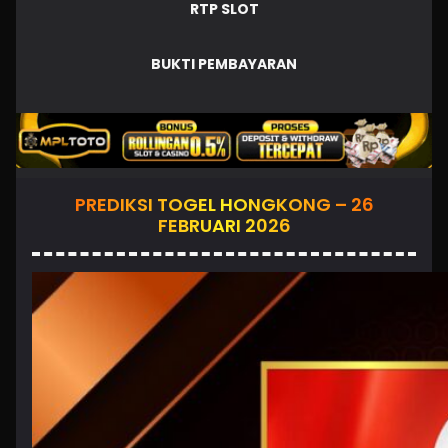
RTP SLOT
BUKTI PEMBAYARAN
PREDIKSI TOGEL HONGKONG – 26
FEBRUARI 2026