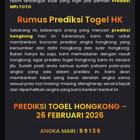
resmi terbangun buat yang ingin jadi pemain
Prediksi
MPLTOTO
.
Rumus Prediksi Togel HK
Sekarang ini, beberapa orang yang mencari
prediksi
hongkong
hari ini. Karenanya, kami tiba untuk
memberikan bocoran prediksi angka hongkong yang
bersumber dari data hongkong dan syair hongkong.
Bukan hanya itu saja, kami memadukan dengan result
hongkong agar prediksi togel hongkong kami ini secara
jitu. Sudah pasti anda semua sudah pahami pola-pola
angka yang ada dalam prediksi ini. Kami akan
memberikan tabel yang berisi deretan angka sama
sesuai pola nya masing-masing. Mengharap secara tepat
dan diperhatikan angka yang kami berikan berikut ini.
PREDIKSI TOGEL HONGKONG –
26 FEBRUARI 2026
ANGKA MAIN
:
5 9 1 3 6