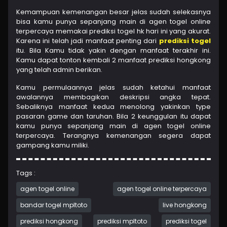
Kemampuan kemenangan besar jelas sudah selekasnya
bisa kamu punya sepanjang main di agen togel online
terpercaya memakai prediksi togel hk hari ini yang akurat.
Karena ini telah jadi manfaat penting dari
prediksi togel
itu. Bila Kamu tidak yakin dengan manfaat terakhir ini.
Kamu dapat tonton kembali 2 manfaat prediksi hongkong
yang telah admin berikan.
Kamu permulaannya jelas sudah ketahui manfaat
awalannya membagikan deskripsi angka tepat.
Sebaliknya manfaat kedua menolong yakinkan type
pasaran game dan taruhan. Bila 2 keunggulan itu dapat
kamu punya sepanjang main di agen togel online
terpercaya. Terangnya kemenangan segera dapat
gampang kamu miliki.
Tags :
agen togel online
agen togel online terpercaya
bandar togel mpltoto
live hongkong
prediksi hongkong
prediksi mpltoto
prediksi togel