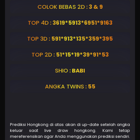
COLOK BEBAS 2D
:
3 & 9
TOP 4D
:
3619*5913*6951*9163
TOP 3D
:
591*913*135*359*395
TOP 2D
:
51*15*19*39*91*53
SHIO
:
BABI
ANGKA TWINS
:
55
☆☆☆
Prediksi Togel MPLTOTO
☆☆☆
Prediksi Hongkong di atas akan di up-date setelah angka
keluar saat live draw hongkong. Kami tetap
mereferensikan agar Anda menggunakan prediksi sendiri.