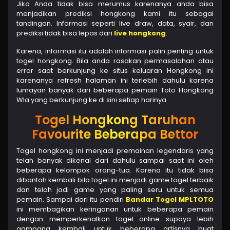
Jika Anda tidak bisa merumus karenanya anda bisa
menjadikan prediksi hongkong kami itu sebagai
tandingan. Informasi seperti live draw, data, syair, dan
prediksi tidak bisa lepas dari
live hongkong
.
Karena, informasi itu adalah informasi palin penting untuk
togel hongkong. Bila anda rasakan permasalahan atau
error saat berkunjung ke situs keluaran Hongkong ini
karenanya refresh halaman ini terlebih dahulu karena
lumayan banyak dari beberapa pemain Toto Hongkong
Wla yang berkunjung ke di sini setiap harinya.
Togel Hongkong Taruhan
Favourite Beberapa Bettor
Togel hongkong ini menjadi premainan legendaris yang
telah banyak dikenal dari dahulu sampai saat ini oleh
beberapa kelompok orang-tua. Karena itu tidak bisa
dibantah kembali bila togel ini menjadi game togel terbaik
dan telah jadi game yang paling seru untuk semua
pemain. Sampai dari itu pendiri
Bandar Togel MPLTOTO
ini membagikan keringanan untuk beberapa pemain
dengan memperkenalkan togel online supaya lebih
gampang kembali untuk beberapa artisnya buat