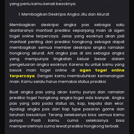
yang perlu kamu kenali besoknya.
Membagikan Deskripsi Angka Jitu dan Akurat
Membagikan deskripsi angka pas sebagai satu
diantaranya manfaat prediksi sepanjang main di agen
togel online terpercaya. Jelas yang esoknya akan jadi
manfaat penting dari prediksi hongkong sebagai dapat
membagikan semua member deskripsi angka ramalan
hongkong akurat. Arti angka pas di sini sebagai angka
yang mempunyai tingkatan keluar besar dalam
pengeluaran angka esoknya. Karena itu untuk kamu yang
besok main togel online di
agen togel online
terpercaya
. Dengan kamu membutuhkan kemenangan
main. Kamu selalu harus memakai status prediksi.
Buat angka pas yang akan kamu punya dari ramalan
prediksi togel hongkong angka togel ada banyak. Angka
pas yang ada pada status as, kop, kepala dan ekor.
Apalagi angka pas dari tiap type pasaran game dan
taruhan besoknya. Terang selekasnya bisa semua kamu
punyai. Pasti kamu cuma selekasnya bisa
memperolehnya cuma lewat prediksi hongkong terbaik.