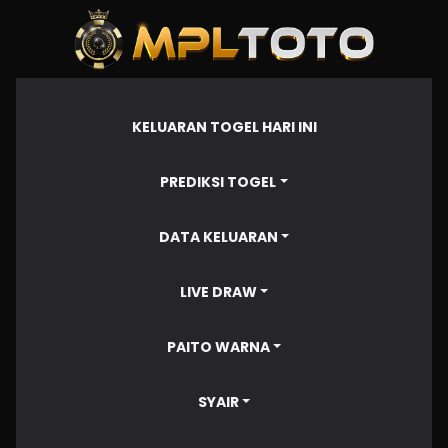
KELUARAN TOGEL HARI INI
PREDIKSI TOGEL
DATA KELUARAN
LIVE DRAW
PAITO WARNA
SYAIR