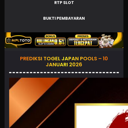
RTP SLOT
BUKTI PEMBAYARAN
PREDIKSI TOGEL JAPAN POOLS – 10
JANUARI 2026