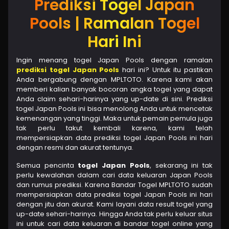
Prediksi Togel Japan
Pools | Ramalan Togel
Hari Ini
Ingin menang togel Japan Pools dengan ramalan
prediksi togel Japan Pools
hari ini? Untuk itu pastikan
Anda bergabung dengan MPLTOTO. Karena kami akan
memberi kalian banyak bocoran angka togel yang dapat
Anda claim sehari-harinya yang up-date di sini. Prediksi
togel Japan Pools ini bisa menolong Anda untuk mencetak
kemenangan yang tinggi. Maka untuk pemain pemula juga
tak perlu takut kembali karena, kami telah
mempersiapkan data prediksi togel Japan Pools ini hari
dengan resmi dan akurat tentunya.
Semua pencinta
togel Japan Pools
, sekarang ini tak
perlu kewalahan dalam cari data keluaran Japan Pools
dan rumus prediksi. Karena Bandar Togel MPLTOTO sudah
mempersiapkan data prediksi togel Japan Pools ini hari
dengan jitu dan akurat. Kami layani data result togel yang
up-date sehari-harinya. Hingga Anda tak perlu keluar situs
ini untuk cari data keluaran di bandar togel online yang