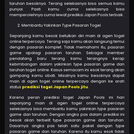
taruhan besoknya. Terang selekasnya bisa semua kamu
punyai. Pasti kamu cuma selekasnya bisa
memperolehnya cuma lewat prediksi Japan Pools terbaik.
Membantu Yakinkan Type Pasaran Togel
Sepanjang kamu besok betulkan diri main di agen togel
online terpercaya. Terang saja kamu akan langsung temui
dengan pasaran komplet. Tidak memahami itu, pasaran
game apalagi pasaran taruhan. Sebagai member
pendatang baru terang kamu terangnya kerap
kebimbangan dalam yakinkan type pasaran game dan
taruhan togel online. Kasus semacam ini esok terang akan
gampang kamu obati. Misalnya kamu besoknya dapat
main di agen togel online terpercaya dengan ke arah
status
prediksi
togel Japan Pools jitu
.
Karena peran prediksi togel Japan Pools ini hari
sepanjang main di agen togel online terpercaya
selekasnya bisa membantu kamu yakinkan type pasaran
game dan taruhan. Dengan angka pas dalam prediksi ini
besok akan terbelit type pasaran game dan taruhan.
Dasarnya angka pas telah satu paket dengan type
pasaran game dan taruhan. Karena itu kamu esok tidak