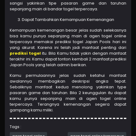
sangsi yakinkan tipe pasaran game dan taruhan
sepanjang main di bandar togel terpercaya.
Dapat Tambahkan Kemampuan Kemenangan
Kemampuan kemenangan besar jelas sudah selekasnya
bisa kamu punya sepanjang main di agen togel online
terpercaya memakai prediksi togel Japan Pools hari ini
yang akurat. Karena ini telah jadi manfaat penting dari
prediksi togel
itu. Bila Kamu tidak yakin dengan manfaat
terakhir ini. Kamu dapat tonton kembali 2 manfaat prediksi
Japan Pools yang telah admin berikan.
Kamu permulaannya jelas sudah ketahui manfaat
awalannya membagikan deskripsi angka tepat.
Sebaliknya manfaat kedua menolong yakinkan type
pasaran game dan taruhan. Bila 2 keunggulan itu dapat
kamu punya sepanjang main di agen togel online
terpercaya. Terangnya kemenangan segera dapat
gampang kamu miliki.
Tags :