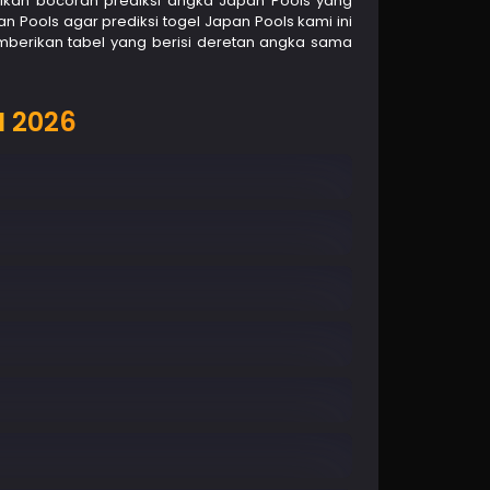
rikan bocoran prediksi angka Japan Pools yang
 Pools agar prediksi togel Japan Pools kami ini
mberikan tabel yang berisi deretan angka sama
I 2026