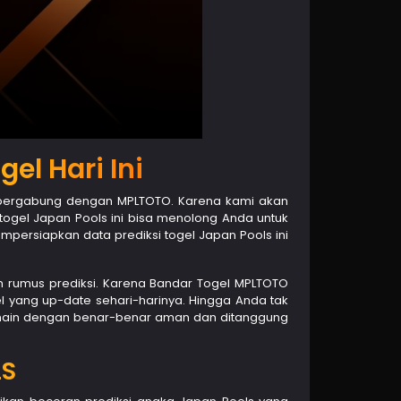
el Hari Ini
da bergabung dengan MPLTOTO. Karena kami akan
togel Japan Pools ini bisa menolong Anda untuk
persiapkan data prediksi togel Japan Pools ini
an rumus prediksi. Karena Bandar Togel MPLTOTO
el yang up-date sehari-harinya. Hingga Anda tak
 pemain dengan benar-benar aman dan ditanggung
LS