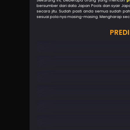
Sekarang ini, beberapa orang yang mencari
p
bersumber dari data Japan Pools dan syair Japa
secara jitu. Sudah pasti anda semua sudah pa
sesuai pola nya masing-masing. Mengharap secar
PREDI