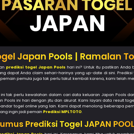
ogel Japan Pools | Ramalan Tog
lan
prediksi togel Japan Pools
hari ini? Untuk itu pastikan An
 dapat Anda claim sehari-harinya yang up-date di sini. Prediksi 
emain pemula juga tak perlu takut kembali karena, kami telah mem
 ini tak perlu kewalahan dalam cari data keluaran Japan Pools d
Pools ini hari dengan jitu dan akurat. Kami layani data result tog
n di bandar togel online yang lain. Kami dapat menolong beberapa
ng ingin jadi pemain
Prediksi
MPLTOTO
.
umus Prediksi Togel JAPAN POO