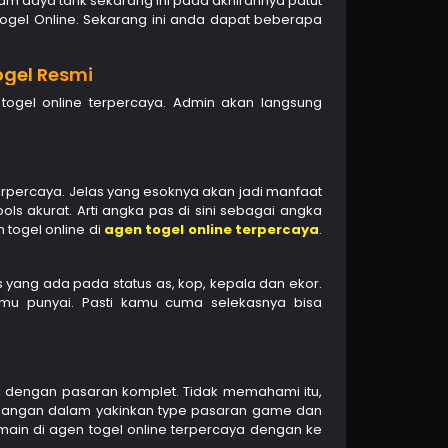
m daya tarik sekarang ini pada akhirannya patut
Togel Online. Sekarang ini anda dapat beberapa
ogel Resmi
ogel online terpercaya. Admin akan langsung
erpercaya. Jelas yang esoknya akan jadi manfaat
 akurat. Arti angka pas di sini sebagai angka
togel online di
agen togel online terpercaya
.
yang ada pada status as, kop, kepala dan ekor.
mu punyai. Pasti kamu cuma selekasnya bisa
ui dengan pasaran komplet. Tidak memahami itu,
bangan dalam yakinkan type pasaran game dan
ain di agen togel online terpercaya dengan ke