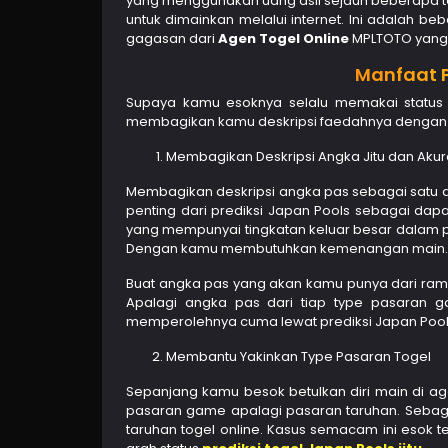
yang menggunakan uang asli sejauh beberapa tah
untuk dimainkan melalui internet. Ini adalah 
gagasan dari
Agen
Togel Online
MPLTOTO yang k
Manfaat P
Supaya kamu esoknya selalu memakai statu
membagikan kamu deskripsi faedahnya dengan jel
Membagikan Deskripsi Angka Jitu dan Akur
Membagikan deskripsi angka pas sebagai satu di
penting dari prediksi Japan Pools sebagai da
yang mempunyai tingkatan keluar besar dalam p
Dengan kamu membutuhkan kemenangan main. Ka
Buat angka pas yang akan kamu punya dari ramal
Apalagi angka pas dari tiap type pasaran 
memperolehnya cuma lewat prediksi Japan Pools
Membantu Yakinkan Type Pasaran Togel
Sepanjang kamu besok betulkan diri main di ag
pasaran game apalagi pasaran taruhan. Seba
taruhan togel online. Kasus semacam ini esok