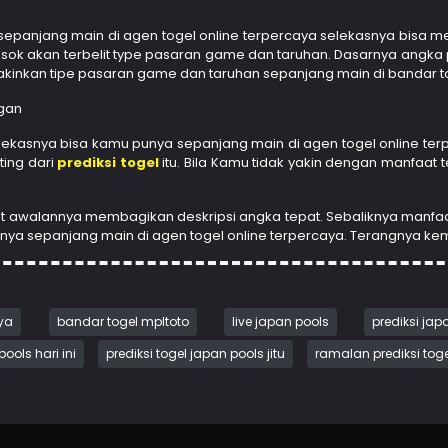
ri sepanjang main di agen togel online terpercaya selekasnya bis
esok akan terbelit type pasaran game dan taruhan. Dasarnya angka
yakinkan tipe pasaran game dan taruhan sepanjang main di bandar t
gan
asnya bisa kamu punya sepanjang main di agen togel online terpe
ting dari
prediksi togel
itu. Bila Kamu tidak yakin dengan manfaat t
t awalannya membagikan deskripsi angka tepat. Sebaliknya manf
punya sepanjang main di agen togel online terpercaya. Terangnya 
aya
bandar togel mpltoto
live japan pools
prediksi jap
pools hari ini
prediksi togel japan pools jitu
ramalan prediksi tog