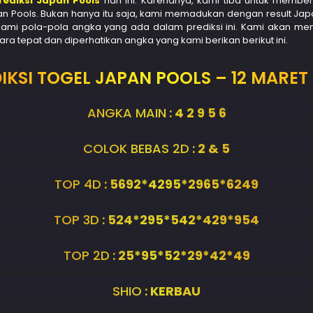
rediksi Japan Pools
hari ini. Karenanya, kami tiba untuk membe
n Pools. Bukan hanya itu saja, kami memadukan dengan result Japan
hami pola-pola angka yang ada dalam prediksi ini. Kami akan me
a tepat dan diperhatikan angka yang kami berikan berikut ini.
IKSI TOGEL JAPAN POOLS – 12 MARET
ANGKA MAIN
:
4 2 9 5 6
COLOK BEBAS 2D
:
2 & 5
TOP 4D
:
5692*4295*2965*6249
TOP 3D
:
524*295*542*429*954
TOP 2D
:
25*95*52*29*42*49
SHIO
:
KERBAU