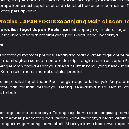
un, dan permainan online ini alami kenaikan yang besar sekali dala
beberapa kombinasi cepat buat anda ketahui berkenaan permainan 
ami persiapkan ini.
rediksi
JAPAN POOLS
Sepanjang Main di Agen T
s
prediksi togel
Japan Pools hari ini
sepanjang main di agen t
as. Inilah manfaat prediksi yang perlu kamu kenali besoknya.
at
antaranya manfaat prediksi sepanjang main di agen togel online t
pat membagikan semua member deskripsi angka ramalan Japan Pools
engeluaran angka esoknya. Karena itu untuk kamu yang besok main 
mu selalu harus memakai status prediksi.
an prediksi togel Japan Pools angka togel ada banyak. Angka pas 
game dan taruhan besoknya. Terang selekasnya bisa semua ka
 terbaik.
en togel online terpercaya. Terang saja kamu akan langsung tem
gai member pendatang baru terang kamu terangnya kerap kebim
 terang akan gampang kamu obati. Misalnya kamu besoknya dapat m