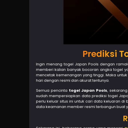
Prediksi T
Ingin menang togel Japan Pools dengan rama
memberi kalian banyak bocoran angka togel yang
mencetak kemenangan yang tinggi. Maka untuk p
hari dengan resmi dan akurat tentunya.
Semua pencinta
togel Japan Pools
, sekarang
sudah mempersiapkan data prediksi togel Japan 
perlu keluar situs ini untuk cari data keluara
data keamanan member resmi terbangun buat ya
R