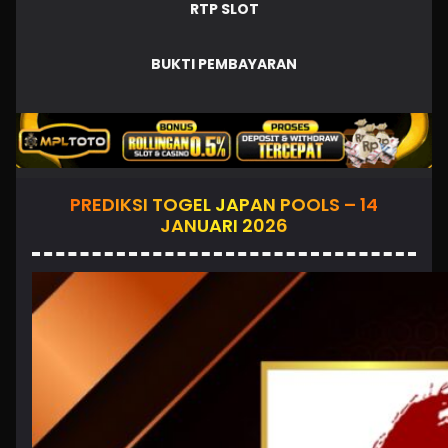
RTP SLOT
BUKTI PEMBAYARAN
PREDIKSI TOGEL JAPAN POOLS – 14
JANUARI 2026