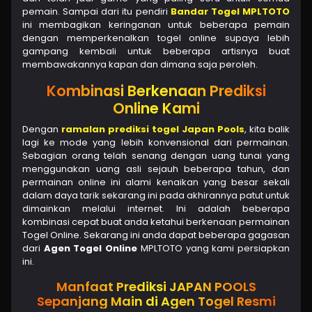
pemain. Sampai dari itu pendiri
Bandar Togel MPLTOTO
ini membagikan keringanan untuk beberapa pemain
dengan memperkenalkan togel online supaya lebih
gampang kembali untuk beberapa artisnya buat
membawakannya kapan dan dimana saja peroleh.
Kombinasi Berkenaan Prediksi
Online Kami
Dengan
ramalan
prediksi
togel Japan Pools
, kita balik
lagi ke mode yang lebih konvensional dari permainan.
Sebagian orang telah senang dengan uang tunai yang
menggunakan uang asli sejauh beberapa tahun, dan
permainan online ini alami kenaikan yang besar sekali
dalam daya tarik sekarang ini pada akhirannya patut untuk
dimainkan melalui internet. Ini adalah beberapa
kombinasi cepat buat anda ketahui berkenaan permainan
Togel Online. Sekarang ini anda dapat beberapa gagasan
dari
Agen
Togel Online
MPLTOTO yang kami persiapkan
ini.
Manfaat Prediksi
JAPAN POOLS
Sepanjang Main di Agen Togel Resmi