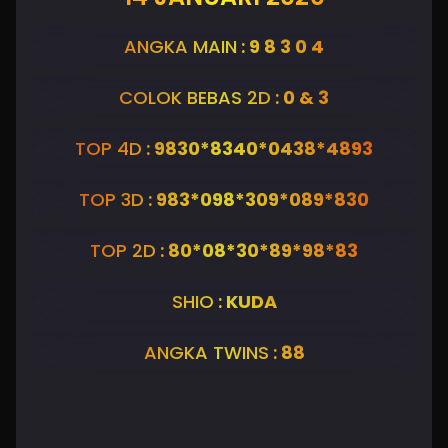
ANGKA MAIN
:
9 8 3 0 4
COLOK BEBAS 2D
:
0 & 3
TOP 4D
:
9830*8340*0438*4893
TOP 3D
:
983*098*309*089*830
TOP 2D
:
80*08*30*89*98*83
SHIO
:
KUDA
ANGKA TWINS
:
88
☆☆☆
Prediksi Togel MPLTOTO
☆☆☆