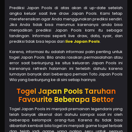
Prediksi Japan Pools di atas akan di up-date setelah
angka keluar saat live draw Japan Pools. Kami tetap
mereferensikan agar Anda menggunakan prediksi sendiri.
Jika Anda tidak bisa merumus karenanya anda bisa
menjadikan prediksi Japan Pools kami itu sebagai
tandingan. Informasi seperti live draw, data, syair, dan
prediksi tidak bisa lepas dari
live Japan Pools
.
Karena, informasi itu adalah informasi palin penting untuk
togel Japan Pools. Bila anda rasakan permasalahan atau
error saat berkunjung ke situs keluaran Japan Pools ini
karenanya refresh halaman ini terlebih dahulu karena
lumayan banyak dari beberapa pemain Toto Japan Pools
Wla yang berkunjung ke di sini setiap harinya.
Togel Japan Pools Taruhan
Favourite Beberapa Bettor
Togel Japan Pools ini menjadi premainan legendaris yang
telah banyak dikenal dari dahulu sampai saat ini oleh
beberapa kelompok orang-tua. Karena itu tidak bisa
dibantah kembali bila togel ini menjadi game togel terbaik
dan telah jadi game yang paling seru untuk semua