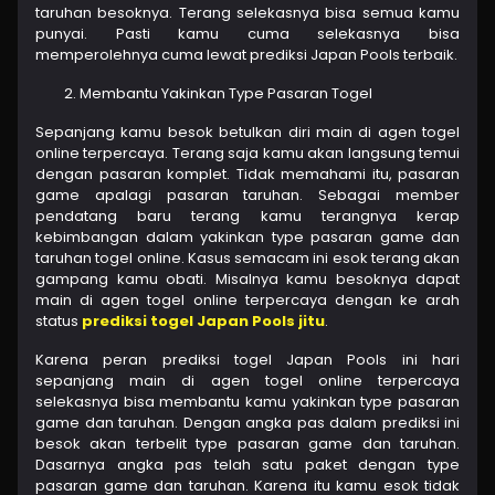
taruhan besoknya. Terang selekasnya bisa semua kamu
punyai. Pasti kamu cuma selekasnya bisa
memperolehnya cuma lewat prediksi Japan Pools terbaik.
Membantu Yakinkan Type Pasaran Togel
Sepanjang kamu besok betulkan diri main di agen togel
online terpercaya. Terang saja kamu akan langsung temui
dengan pasaran komplet. Tidak memahami itu, pasaran
game apalagi pasaran taruhan. Sebagai member
pendatang baru terang kamu terangnya kerap
kebimbangan dalam yakinkan type pasaran game dan
taruhan togel online. Kasus semacam ini esok terang akan
gampang kamu obati. Misalnya kamu besoknya dapat
main di agen togel online terpercaya dengan ke arah
status
prediksi
togel Japan Pools jitu
.
Karena peran prediksi togel Japan Pools ini hari
sepanjang main di agen togel online terpercaya
selekasnya bisa membantu kamu yakinkan type pasaran
game dan taruhan. Dengan angka pas dalam prediksi ini
besok akan terbelit type pasaran game dan taruhan.
Dasarnya angka pas telah satu paket dengan type
pasaran game dan taruhan. Karena itu kamu esok tidak