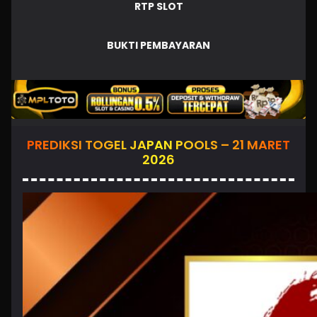
RTP SLOT
BUKTI PEMBAYARAN
PREDIKSI TOGEL JAPAN POOLS – 21 MARET
2026