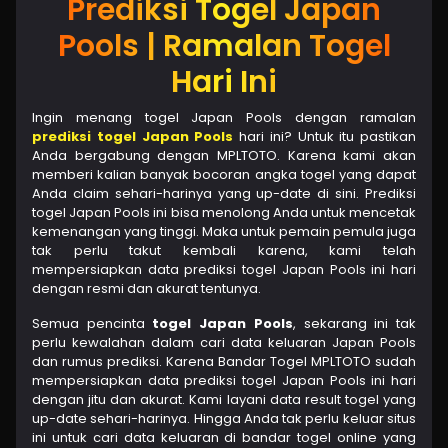
Prediksi Togel Japan
Pools | Ramalan Togel
Hari Ini
Ingin menang togel Japan Pools dengan ramalan
prediksi togel Japan Pools
hari ini? Untuk itu pastikan
Anda bergabung dengan MPLTOTO. Karena kami akan
memberi kalian banyak bocoran angka togel yang dapat
Anda claim sehari-harinya yang up-date di sini. Prediksi
togel Japan Pools ini bisa menolong Anda untuk mencetak
kemenangan yang tinggi. Maka untuk pemain pemula juga
tak perlu takut kembali karena, kami telah
mempersiapkan data prediksi togel Japan Pools ini hari
dengan resmi dan akurat tentunya.
Semua pencinta
togel Japan Pools
, sekarang ini tak
perlu kewalahan dalam cari data keluaran Japan Pools
dan rumus prediksi. Karena Bandar Togel MPLTOTO sudah
mempersiapkan data prediksi togel Japan Pools ini hari
dengan jitu dan akurat. Kami layani data result togel yang
up-date sehari-harinya. Hingga Anda tak perlu keluar situs
ini untuk cari data keluaran di bandar togel online yang