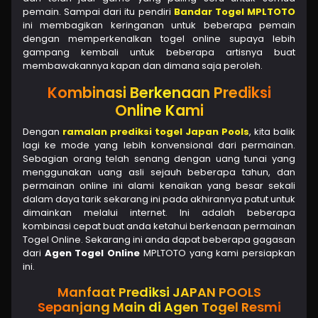
pemain. Sampai dari itu pendiri
Bandar Togel MPLTOTO
ini membagikan keringanan untuk beberapa pemain
dengan memperkenalkan togel online supaya lebih
gampang kembali untuk beberapa artisnya buat
membawakannya kapan dan dimana saja peroleh.
Kombinasi Berkenaan Prediksi
Online Kami
Dengan
ramalan
prediksi
togel Japan Pools
, kita balik
lagi ke mode yang lebih konvensional dari permainan.
Sebagian orang telah senang dengan uang tunai yang
menggunakan uang asli sejauh beberapa tahun, dan
permainan online ini alami kenaikan yang besar sekali
dalam daya tarik sekarang ini pada akhirannya patut untuk
dimainkan melalui internet. Ini adalah beberapa
kombinasi cepat buat anda ketahui berkenaan permainan
Togel Online. Sekarang ini anda dapat beberapa gagasan
dari
Agen
Togel Online
MPLTOTO yang kami persiapkan
ini.
Manfaat Prediksi
JAPAN POOLS
Sepanjang Main di Agen Togel Resmi