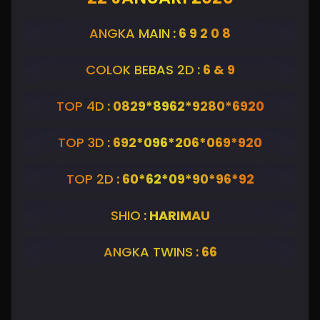
ANGKA MAIN
:
6 9 2 0 8
COLOK BEBAS 2D
:
6 & 9
TOP 4D
:
0829*8962*9280*6920
TOP 3D
:
692*096*206*069*920
TOP 2D
:
60*62*09*90*96*92
SHIO
:
HARIMAU
ANGKA TWINS
:
66
☆☆☆
Prediksi Togel MPLTOTO
☆☆☆