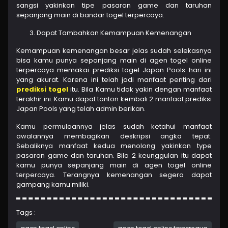
sangsi yakinkan tipe pasaran game dan taruhan
sepanjang main di bandar togel terpercaya.
Dapat Tambahkan Kemampuan Kemenangan
Kemampuan kemenangan besar jelas sudah selekasnya
bisa kamu punya sepanjang main di agen togel online
terpercaya memakai prediksi togel Japan Pools hari ini
yang akurat. Karena ini telah jadi manfaat penting dari
prediksi togel
itu. Bila Kamu tidak yakin dengan manfaat
terakhir ini. Kamu dapat tonton kembali 2 manfaat prediksi
Japan Pools yang telah admin berikan.
Kamu permulaannya jelas sudah ketahui manfaat
awalannya membagikan deskripsi angka tepat.
Sebaliknya manfaat kedua menolong yakinkan type
pasaran game dan taruhan. Bila 2 keunggulan itu dapat
kamu punya sepanjang main di agen togel online
terpercaya. Terangnya kemenangan segera dapat
gampang kamu miliki.
Tags :