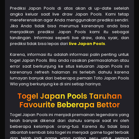
Prediksi Japan Pools di atas akan di up-date setelah
angka keluar saat live draw Japan Pools. Kami tetap
mereferensikan agar Anda menggunakan prediksi sendiri.
Jika Anda tidak bisa merumus karenanya anda bisa
menjadikan prediksi Japan Pools kami itu sebagai
tandingan. Informasi seperti live draw, data, syair, dan
prediksi tidak bisa lepas dari
live Japan Pools
.
Karena, informasi itu adalah informasi palin penting untuk
togel Japan Pools. Bila anda rasakan permasalahan atau
error saat berkunjung ke situs keluaran Japan Pools ini
karenanya refresh halaman ini terlebih dahulu karena
lumayan banyak dari beberapa pemain Toto Japan Pools
Wla yang berkunjung ke di sini setiap harinya.
Togel Japan Pools Taruhan
Favourite Beberapa Bettor
Togel Japan Pools ini menjadi premainan legendaris yang
telah banyak dikenal dari dahulu sampai saat ini oleh
beberapa kelompok orang-tua. Karena itu tidak bisa
dibantah kembali bila togel ini menjadi game togel terbaik
dan telah jadi game yang paling seru untuk semua