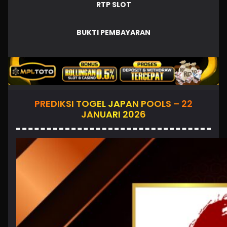
RTP SLOT
BUKTI PEMBAYARAN
PREDIKSI TOGEL JAPAN POOLS – 22
JANUARI 2026