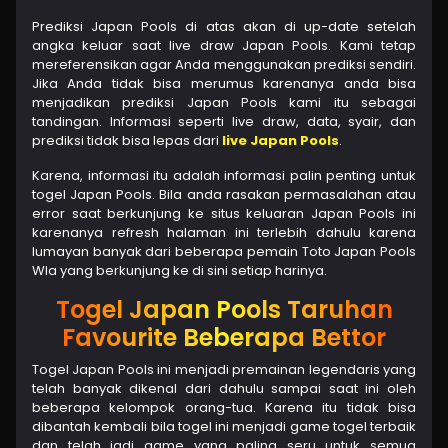
Prediksi Japan Pools di atas akan di up-date setelah
angka keluar saat live draw Japan Pools. Kami tetap
mereferensikan agar Anda menggunakan prediksi sendiri.
Jika Anda tidak bisa merumus karenanya anda bisa
menjadikan prediksi Japan Pools kami itu sebagai
tandingan. Informasi seperti live draw, data, syair, dan
prediksi tidak bisa lepas dari
live Japan Pools
.
Karena, informasi itu adalah informasi palin penting untuk
togel Japan Pools. Bila anda rasakan permasalahan atau
error saat berkunjung ke situs keluaran Japan Pools ini
karenanya refresh halaman ini terlebih dahulu karena
lumayan banyak dari beberapa pemain Toto Japan Pools
Wla yang berkunjung ke di sini setiap harinya.
Togel Japan Pools Taruhan
Favourite Beberapa Bettor
Togel Japan Pools ini menjadi premainan legendaris yang
telah banyak dikenal dari dahulu sampai saat ini oleh
beberapa kelompok orang-tua. Karena itu tidak bisa
dibantah kembali bila togel ini menjadi game togel terbaik
dan telah jadi game yang paling seru untuk semua