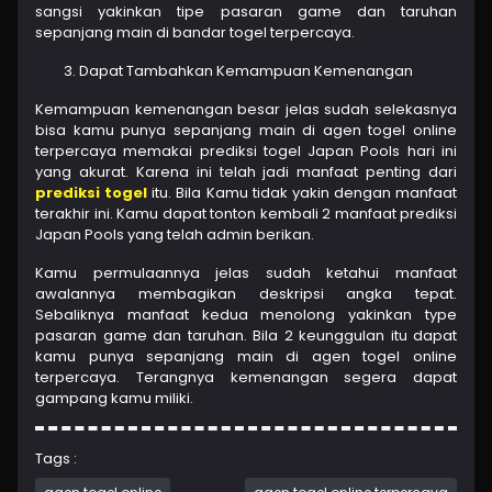
sangsi yakinkan tipe pasaran game dan taruhan
sepanjang main di bandar togel terpercaya.
Dapat Tambahkan Kemampuan Kemenangan
Kemampuan kemenangan besar jelas sudah selekasnya
bisa kamu punya sepanjang main di agen togel online
terpercaya memakai prediksi togel Japan Pools hari ini
yang akurat. Karena ini telah jadi manfaat penting dari
prediksi togel
itu. Bila Kamu tidak yakin dengan manfaat
terakhir ini. Kamu dapat tonton kembali 2 manfaat prediksi
Japan Pools yang telah admin berikan.
Kamu permulaannya jelas sudah ketahui manfaat
awalannya membagikan deskripsi angka tepat.
Sebaliknya manfaat kedua menolong yakinkan type
pasaran game dan taruhan. Bila 2 keunggulan itu dapat
kamu punya sepanjang main di agen togel online
terpercaya. Terangnya kemenangan segera dapat
gampang kamu miliki.
Tags :