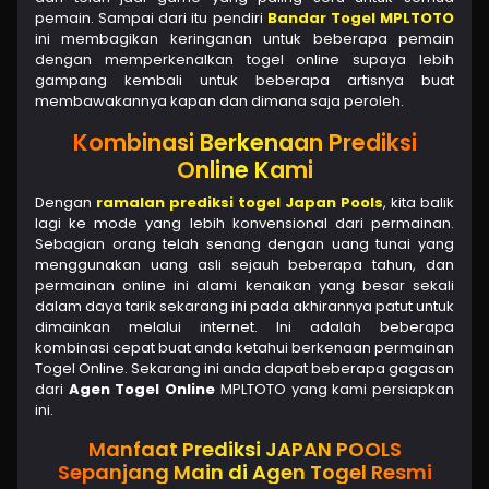
pemain. Sampai dari itu pendiri
Bandar Togel MPLTOTO
ini membagikan keringanan untuk beberapa pemain
dengan memperkenalkan togel online supaya lebih
gampang kembali untuk beberapa artisnya buat
membawakannya kapan dan dimana saja peroleh.
Kombinasi Berkenaan Prediksi
Online Kami
Dengan
ramalan
prediksi
togel Japan Pools
, kita balik
lagi ke mode yang lebih konvensional dari permainan.
Sebagian orang telah senang dengan uang tunai yang
menggunakan uang asli sejauh beberapa tahun, dan
permainan online ini alami kenaikan yang besar sekali
dalam daya tarik sekarang ini pada akhirannya patut untuk
dimainkan melalui internet. Ini adalah beberapa
kombinasi cepat buat anda ketahui berkenaan permainan
Togel Online. Sekarang ini anda dapat beberapa gagasan
dari
Agen
Togel Online
MPLTOTO yang kami persiapkan
ini.
Manfaat Prediksi
JAPAN POOLS
Sepanjang Main di Agen Togel Resmi