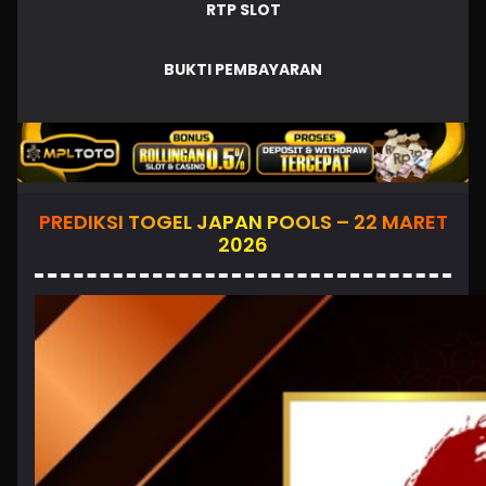
RTP SLOT
BUKTI PEMBAYARAN
PREDIKSI TOGEL JAPAN POOLS – 22 MARET
2026