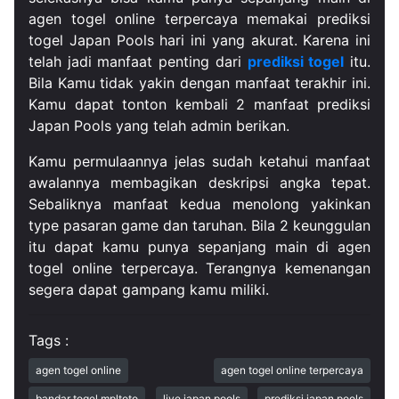
agen togel online terpercaya memakai prediksi
togel Japan Pools hari ini yang akurat. Karena ini
telah jadi manfaat penting dari
prediksi togel
itu.
Bila Kamu tidak yakin dengan manfaat terakhir ini.
Kamu dapat tonton kembali 2 manfaat prediksi
Japan Pools yang telah admin berikan.
Kamu permulaannya jelas sudah ketahui manfaat
awalannya membagikan deskripsi angka tepat.
Sebaliknya manfaat kedua menolong yakinkan
type pasaran game dan taruhan. Bila 2 keunggulan
itu dapat kamu punya sepanjang main di agen
togel online terpercaya. Terangnya kemenangan
segera dapat gampang kamu miliki.
Tags :
agen togel online
agen togel online terpercaya
bandar togel mpltoto
live japan pools
prediksi japan pools