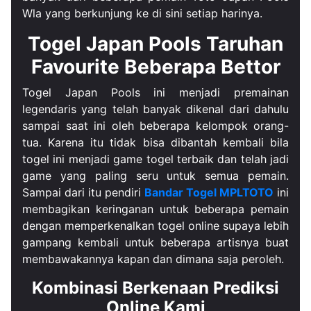
Wla yang berkunjung ke di sini setiap harinya.
Togel Japan Pools Taruhan
Favourite Beberapa Bettor
Togel Japan Pools ini menjadi premainan
legendaris yang telah banyak dikenal dari dahulu
sampai saat ini oleh beberapa kelompok orang-
tua. Karena itu tidak bisa dibantah kembali bila
togel ini menjadi game togel terbaik dan telah jadi
game yang paling seru untuk semua pemain.
Sampai dari itu pendiri
Bandar Togel MPLTOTO
ini
membagikan keringanan untuk beberapa pemain
dengan memperkenalkan togel online supaya lebih
gampang kembali untuk beberapa artisnya buat
membawakannya kapan dan dimana saja peroleh.
Kombinasi Berkenaan Prediksi
Online Kami