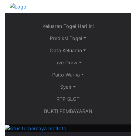
Keluaran Togel Hari Ini
Prediksi Togel
Data Keluaran
Live Draw
Paito Warna
Syair
RTP SLOT
BUKTI PEMBAYARAN