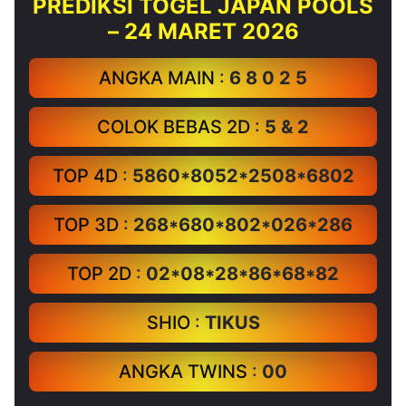
PREDIKSI TOGEL JAPAN POOLS
– 24 MARET 2026
ANGKA MAIN
:
6 8 0 2 5
COLOK BEBAS 2D
:
5 & 2
TOP 4D
:
5860*8052*2508*6802
TOP 3D
:
268*680*802*026*286
TOP 2D
:
02*08*28*86*68*82
SHIO
:
TIKUS
ANGKA TWINS
:
00