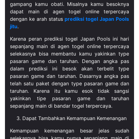
gampang kamu obati. Misalnya kamu besoknya
dapat main di agen togel online terpercaya
dengan ke arah status
prediksi
togel Japan Pools
jitu
.
Karena peran prediksi togel Japan Pools ini hari
sepanjang main di agen togel online terpercaya
selekasnya bisa membantu kamu yakinkan type
pasaran game dan taruhan. Dengan angka pas
dalam prediksi ini besok akan terbelit type
pasaran game dan taruhan. Dasarnya angka pas
telah satu paket dengan type pasaran game dan
taruhan. Karena itu kamu esok tidak sangsi
yakinkan tipe pasaran game dan taruhan
sepanjang main di bandar togel terpercaya.
Dapat Tambahkan Kemampuan Kemenangan
Kemampuan kemenangan besar jelas sudah
selekasnya bisa kamu punya sepanjang main di