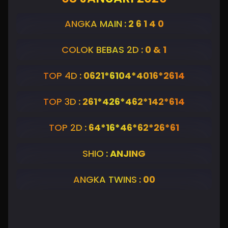
ANGKA MAIN
:
2 6 1 4 0
COLOK BEBAS 2D
:
0 & 1
TOP 4D
:
0621*6104*4016*2614
TOP 3D
:
261*426*462*142*614
TOP 2D
:
64*16*46*62*26*61
SHIO
:
ANJING
ANGKA TWINS
:
00
☆☆☆
Prediksi Togel MPLTOTO
☆☆☆