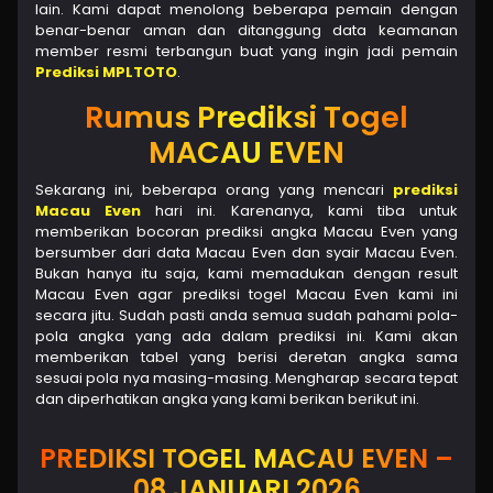
lain. Kami dapat menolong beberapa pemain dengan
benar-benar aman dan ditanggung data keamanan
member resmi terbangun buat yang ingin jadi pemain
Prediksi
MPLTOTO
.
Rumus Prediksi Togel
MACAU EVEN
Sekarang ini, beberapa orang yang mencari
prediksi
Macau Even
hari ini. Karenanya, kami tiba untuk
memberikan bocoran prediksi angka Macau Even yang
bersumber dari data Macau Even dan syair Macau Even.
Bukan hanya itu saja, kami memadukan dengan result
Macau Even agar prediksi togel Macau Even kami ini
secara jitu. Sudah pasti anda semua sudah pahami pola-
pola angka yang ada dalam prediksi ini. Kami akan
memberikan tabel yang berisi deretan angka sama
sesuai pola nya masing-masing. Mengharap secara tepat
dan diperhatikan angka yang kami berikan berikut ini.
PREDIKSI TOGEL MACAU EVEN –
08 JANUARI 2026