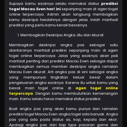
Supaya kamu esoknya selalu memakai status
prediksi
togel
Macau Even hari ini
sepanjang main di agen togel
online terpercaya. Admin akan langsung membagikan
kamu deskripsi faedahnya dengan jelas. Inilah manfaat
prediksi yang perlu kamu kenali besoknya.
Membagikan Deskripsi Angka Jitu dan Akurat
Membagikan deskripsi angka pas sebagai satu
diantaranya manfaat prediksi sepanjang main di agen
togel online terpercaya. Jelas yang esoknya akan jadi
manfaat penting dari prediksi Macau Even sebagai dapat
membagikan semua member deskripsi angka ramalan
Macau Even akurat. Arti angka pas di sini sebagai angka
yang mempunyai tingkatan keluar besar dalam
pengeluaran angka esoknya. Karena itu untuk kamu yang
besok main togel online di
agen togel online
terpercaya
. Dengan kamu membutuhkan kemenangan
main. Kamu selalu harus memakai status prediksi.
Buat angka pas yang akan kamu punya dari ramalan
prediksi togel Macau Even angka togel ada banyak. Angka
pas yang ada pada status as, kop, kepala dan ekor.
Apalagi angka pas dari tiap type pasaran game dan