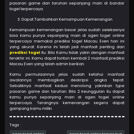
pasaran game dan taruhan sepanjang main di bandar
togel terpercaya.
Dapat Tambahkan Kemampuan Kemenangan
Kemampuan kemenangan besar jelas sudah selekasnya
bisa kamu punya sepanjang main di agen togel online
terpercaya memakai prediksi togel Macau Even hari ini
yang akurat. Karena ini telah jadi manfaat penting dari
prediksi togel
itu. Bila Kamu tidak yakin dengan manfaat
terakhir ini. Kamu dapat tonton kembali 2 manfaat prediksi
Macau Even yang telah admin berikan.
Kamu permulaannya jelas sudah ketahui manfaat
awalannya membagikan deskripsi angka tepat.
Sebaliknya manfaat kedua menolong yakinkan type
pasaran game dan taruhan. Bila 2 keunggulan itu dapat
kamu punya sepanjang main di agen togel online
terpercaya. Terangnya kemenangan segera dapat
gampang kamu miliki.
Tags :