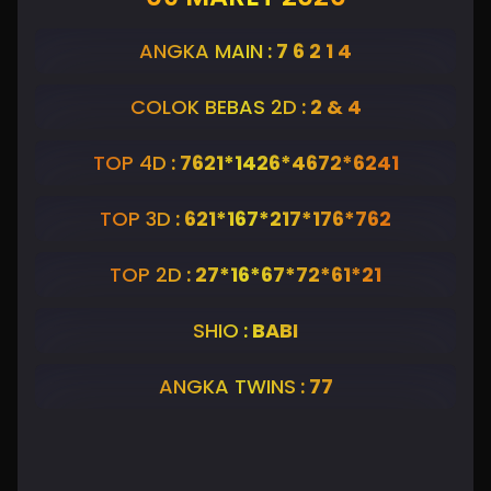
ANGKA MAIN
:
7 6 2 1 4
COLOK BEBAS 2D
:
2 & 4
TOP 4D
:
7621*1426*4672*6241
TOP 3D
:
621*167*217*176*762
TOP 2D
:
27*16*67*72*61*21
SHIO
:
BABI
ANGKA TWINS
:
77
☆☆☆
Prediksi Togel MPLTOTO
☆☆☆