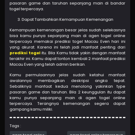
pasaran game dan taruhan sepanjang main di bandar
togel terpercaya.
Dapat Tambahkan Kemampuan Kemenangan
Kemampuan kemenangan besar jelas sudah selekasnya
bisa kamu punya sepanjang main di agen togel online
terpercaya memakai prediksi togel Macau Even hari ini
yang akurat. Karena ini telah jadi manfaat penting dari
prediksi togel
itu. Bila Kamu tidak yakin dengan manfaat
terakhir ini. Kamu dapat tonton kembali 2 manfaat prediksi
Macau Even yang telah admin berikan.
Kamu permulaannya jelas sudah ketahui manfaat
awalannya membagikan deskripsi angka tepat.
Sebaliknya manfaat kedua menolong yakinkan type
pasaran game dan taruhan. Bila 2 keunggulan itu dapat
kamu punya sepanjang main di agen togel online
terpercaya. Terangnya kemenangan segera dapat
gampang kamu miliki.
Tags :