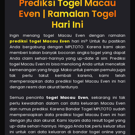
Prediksi Togel Macau
Even | Ramalan Togel
Hari Ini
Ingin menang togel Macau Even dengan ramalan
prediksi togel Macau Even
hari ini? Untuk itu pastikan
Anda bergabung dengan MPLTOTO. Karena kami akan
memberi kalian banyak bocoran angka togel yang dapat
Anda claim sehari-harinya yang up-date di sini. Prediksi
togel Macau Even ini bisa menolong Anda untuk mencetak
kemenangan yang tinggi. Maka untuk pemain pemula juga
tak perlu takut kembali karena, kami telah
mempersiapkan data prediksi togel Macau Even ini hari
dengan resmi dan akurat tentunya.
Semua pencinta
togel Macau Even
, sekarang ini tak
perlu kewalahan dalam cari data keluaran Macau Even
dan rumus prediksi. Karena Bandar Togel MPLTOTO sudah
mempersiapkan data prediksi togel Macau Even ini hari
dengan jitu dan akurat. Kami layani data result togel yang
up-date sehari-harinya. Hingga Anda tak perlu keluar situs
ini untuk cari data keluaran di bandar togel online yang