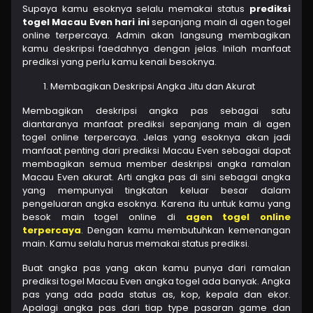
Supaya kamu esoknya selalu memakai status
prediksi
togel
Macau Even hari ini
sepanjang main di agen togel
online terpercaya. Admin akan langsung membagikan
kamu deskripsi faedahnya dengan jelas. Inilah manfaat
prediksi yang perlu kamu kenali besoknya.
Membagikan Deskripsi Angka Jitu dan Akurat
Membagikan deskripsi angka pas sebagai satu
diantaranya manfaat prediksi sepanjang main di agen
togel online terpercaya. Jelas yang esoknya akan jadi
manfaat penting dari prediksi Macau Even sebagai dapat
membagikan semua member deskripsi angka ramalan
Macau Even akurat. Arti angka pas di sini sebagai angka
yang mempunyai tingkatan keluar besar dalam
pengeluaran angka esoknya. Karena itu untuk kamu yang
besok main togel online di
agen togel online
terpercaya
. Dengan kamu membutuhkan kemenangan
main. Kamu selalu harus memakai status prediksi.
Buat angka pas yang akan kamu punya dari ramalan
prediksi togel Macau Even angka togel ada banyak. Angka
pas yang ada pada status as, kop, kepala dan ekor.
Apalagi angka pas dari tiap type pasaran game dan