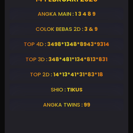
ANGKA MAIN
:
1 3 4 8 9
COLOK BEBAS 2D
:
3 & 9
TOP 4D
:
3498*1348*8943*9314
TOP 3D
:
348*481*134*813*831
TOP 2D
:
14*13*41*31*83*18
SHIO
:
TIKUS
ANGKA TWINS
:
99
☆☆☆
Prediksi Togel MPLTOTO
☆☆☆