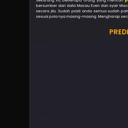
Sekarang ini, beberapa orang yang mencari
p
bersumber dari data Macau Even dan syair Maca
secara jitu. Sudah pasti anda semua sudah pa
sesuai pola nya masing-masing. Mengharap secar
PRED