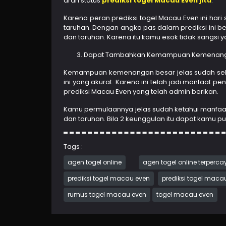
arah status
prediksi
togel Macau Even jitu
.
Karena peran prediksi togel Macau Even ini ha
taruhan. Dengan angka pas dalam prediksi ini b
dan taruhan. Karena itu kamu esok tidak sangsi 
Dapat Tambahkan Kemampuan Kemenan
Kemampuan kemenangan besar jelas sudah selek
ini yang akurat. Karena ini telah jadi manfaat pen
prediksi Macau Even yang telah admin berikan.
Kamu permulaannya jelas sudah ketahui manfaa
dan taruhan. Bila 2 keunggulan itu dapat kamu 
Tags :
agen togel online
agen togel online terperca
prediksi togel macau even
prediksi togel macau
rumus togel macau even
togel macau even