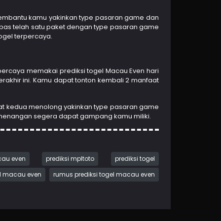
a membantu kamu yakinkan type pasaran game dan
 pas telah satu paket dengan type pasaran game
ogel terpercaya.
ercaya memakai prediksi togel Macau Even hari
erakhir ini. Kamu dapat tonton kembali 2 manfaat
aat kedua menolong yakinkan type pasaran game
kemenangan segera dapat gampang kamu miliki.
cau even
prediksi mpltoto
prediksi togel
el macau even
rumus prediksi togel macau even