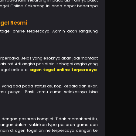
m daya tarik sekarang ini pada akhirannya patut
Togel Online. Sekarang ini anda dapat beberapa
gel Resmi
ogel online terpercaya. Admin akan langsung
erpercaya. Jelas yang esoknya akan jadi manfaat
rat. Arti angka pas di sini sebagai angka yang
ogel online di
agen togel online terpercaya
.
yang ada pada status as, kop, kepala dan ekor.
mu punyai. Pasti kamu cuma selekasnya bisa
ui dengan pasaran komplet. Tidak memahami itu,
bangan dalam yakinkan type pasaran game dan
ain di agen togel online terpercaya dengan ke