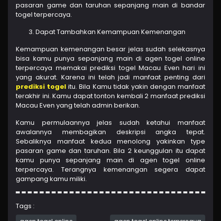
pasaran game dan taruhan sepanjang main di bandar
togel terpercaya.
Dapat Tambahkan Kemampuan Kemenangan
Kemampuan kemenangan besar jelas sudah selekasnya
bisa kamu punya sepanjang main di agen togel online
terpercaya memakai prediksi togel Macau Even hari ini
yang akurat. Karena ini telah jadi manfaat penting dari
prediksi togel
itu. Bila Kamu tidak yakin dengan manfaat
terakhir ini. Kamu dapat tonton kembali 2 manfaat prediksi
Macau Even yang telah admin berikan.
Kamu permulaannya jelas sudah ketahui manfaat
awalannya membagikan deskripsi angka tepat.
Sebaliknya manfaat kedua menolong yakinkan type
pasaran game dan taruhan. Bila 2 keunggulan itu dapat
kamu punya sepanjang main di agen togel online
terpercaya. Terangnya kemenangan segera dapat
gampang kamu miliki.
Tags :