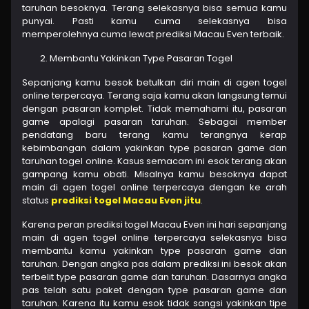
taruhan besoknya. Terang selekasnya bisa semua kamu
punyai. Pasti kamu cuma selekasnya bisa
memperolehnya cuma lewat prediksi Macau Even terbaik.
Membantu Yakinkan Type Pasaran Togel
Sepanjang kamu besok betulkan diri main di agen togel
online terpercaya. Terang saja kamu akan langsung temui
dengan pasaran komplet. Tidak memahami itu, pasaran
game apalagi pasaran taruhan. Sebagai member
pendatang baru terang kamu terangnya kerap
kebimbangan dalam yakinkan type pasaran game dan
taruhan togel online. Kasus semacam ini esok terang akan
gampang kamu obati. Misalnya kamu besoknya dapat
main di agen togel online terpercaya dengan ke arah
status
prediksi
togel Macau Even jitu
.
Karena peran prediksi togel Macau Even ini hari sepanjang
main di agen togel online terpercaya selekasnya bisa
membantu kamu yakinkan type pasaran game dan
taruhan. Dengan angka pas dalam prediksi ini besok akan
terbelit type pasaran game dan taruhan. Dasarnya angka
pas telah satu paket dengan type pasaran game dan
taruhan. Karena itu kamu esok tidak sangsi yakinkan tipe