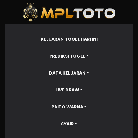
KELUARAN TOGEL HARI INI
PREDIKSI TOGEL
DATA KELUARAN
LIVE DRAW
PAITO WARNA
SYAIR