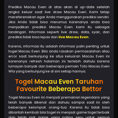
Prediksi Macau Even di atas akan di up-date setelah
angka keluar saat live draw Macau Even. Kami tetap
mereferensikan agar Anda menggunakan prediksi sendiri.
Jika Anda tidak bisa merumus karenanya anda bisa
menjadikan prediksi Macau Even kami itu sebagai
tandingan. Informasi seperti live draw, data, syair, dan
prediksi tidak bisa lepas dari
live Macau Even
.
Karena, informasi itu adalah informasi palin penting untuk
togel Macau Even. Bila anda rasakan permasalahan atau
error saat berkunjung ke situs keluaran Macau Even ini
karenanya refresh halaman ini terlebih dahulu karena
lumayan banyak dari beberapa pemain Toto Macau Even
Wla yang berkunjung ke di sini setiap harinya.
Togel Macau Even Taruhan
Favourite Beberapa Bettor
Togel Macau Even ini menjadi premainan legendaris yang
telah banyak dikenal dari dahulu sampai saat ini oleh
beberapa kelompok orang-tua. Karena itu tidak bisa
dibantah kembali bila togel ini menjadi game togel terbaik
dan telah jadi game yang paling seru untuk semua