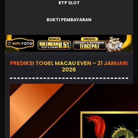
RTP SLOT
BUKTI PEMBAYARAN
PREDIKSI TOGEL MACAU EVEN – 21 JANUARI
2026