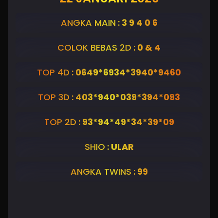
ANGKA MAIN
:
3 9 4 0 6
COLOK BEBAS 2D
:
0 & 4
TOP 4D
:
0649*6934*3940*9460
TOP 3D
:
403*940*039*394*093
TOP 2D
:
93*94*49*34*39*09
SHIO
:
ULAR
ANGKA TWINS
:
99
☆☆☆
Prediksi Togel MPLTOTO
☆☆☆