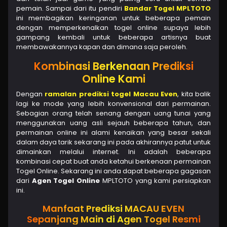
pemain. Sampai dari itu pendiri
Bandar Togel MPLTOTO
ini membagikan keringanan untuk beberapa pemain
dengan memperkenalkan togel online supaya lebih
gampang kembali untuk beberapa artisnya buat
membawakannya kapan dan dimana saja peroleh.
Kombinasi Berkenaan Prediksi
Online Kami
Dengan
ramalan
prediksi
togel Macau Even
, kita balik
lagi ke mode yang lebih konvensional dari permainan.
Sebagian orang telah senang dengan uang tunai yang
menggunakan uang asli sejauh beberapa tahun, dan
permainan online ini alami kenaikan yang besar sekali
dalam daya tarik sekarang ini pada akhirannya patut untuk
dimainkan melalui internet. Ini adalah beberapa
kombinasi cepat buat anda ketahui berkenaan permainan
Togel Online. Sekarang ini anda dapat beberapa gagasan
dari
Agen
Togel Online
MPLTOTO yang kami persiapkan
ini.
Manfaat Prediksi
MACAU EVEN
Sepanjang Main di Agen Togel Resmi