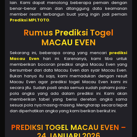
lain. Kami dapat menolong beberapa pemain dengan
benar-benar aman dan ditanggung data keamanan
member resmi terbangun buat yang ingin jadi pemain
Prediksi
MPLTOTO
.
Rumus Prediksi Togel
MACAU EVEN
Sekarang ini, beberapa orang yang mencari
prediksi
Macau Even
hari ini. Karenanya, kami tiba untuk
memberikan bocoran prediksi angka Macau Even yang
bersumber dari data Macau Even dan syair Macau Even.
Bukan hanya itu saja, kami memadukan dengan result
Macau Even agar prediksi togel Macau Even kami ini
secara jitu. Sudah pasti anda semua sudah pahami pola-
pola angka yang ada dalam prediksi ini. Kami akan
memberikan tabel yang berisi deretan angka sama
sesuai pola nya masing-masing. Mengharap secara tepat
dan diperhatikan angka yang kami berikan berikut ini.
PREDIKSI TOGEL MACAU EVEN –
24 JANUARI 2026