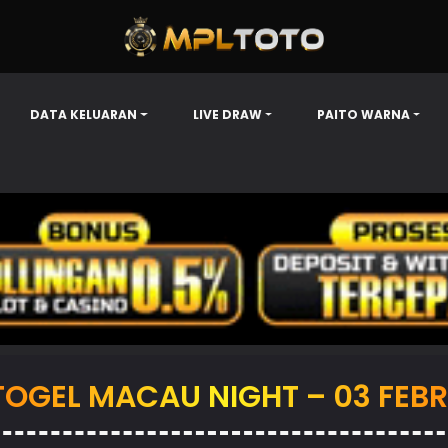
DATA KELUARAN
LIVE DRAW
PAITO WARNA
 TOGEL MACAU NIGHT – 03 FEBR