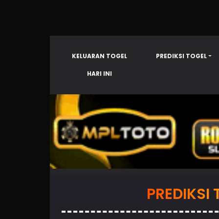
KELUARAN TOGEL
PREDIKSI TOGEL
HARI INI
PREDIKSI