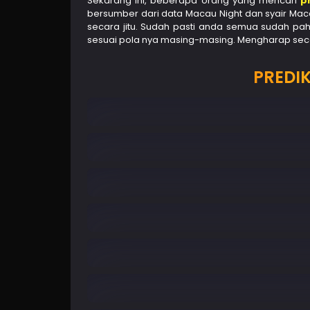
Sekarang ini, beberapa orang yang mencari
p
bersumber dari data Macau Night dan syair Maca
secara jitu. Sudah pasti anda semua sudah pa
sesuai pola nya masing-masing. Mengharap secar
PREDIK