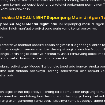
un, dan permainan online ini alami kenaikan yang besar sekali dala
beberapa kombinasi cepat buat anda ketahui berkenaan permainan 
ami persiapkan ini.
rediksi
MACAU NIGHT
Sepanjang Main di Agen T
s
prediksi togel
Macau Night hari ini
sepanjang main di agen t
as. Inilah manfaat prediksi yang perlu kamu kenali besoknya.
at
antaranya manfaat prediksi sepanjang main di agen togel online t
pat membagikan semua member deskripsi angka ramalan Macau Night
engeluaran angka esoknya. Karena itu untuk kamu yang besok main 
mu selalu harus memakai status prediksi.
an prediksi togel Macau Night angka togel ada banyak. Angka pas 
game dan taruhan besoknya. Terang selekasnya bisa semua ka
 terbaik.
en togel online terpercaya. Terang saja kamu akan langsung tem
gai member pendatang baru terang kamu terangnya kerap kebim
 terang akan gampang kamu obati. Misalnya kamu besoknya dapat m