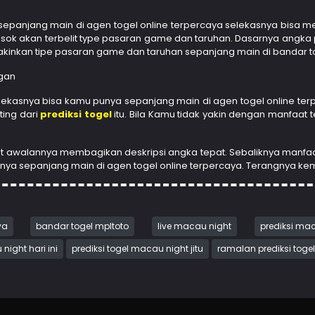
ri sepanjang main di agen togel online terpercaya selekasnya bis
esok akan terbelit type pasaran game dan taruhan. Dasarnya angka
yakinkan tipe pasaran game dan taruhan sepanjang main di bandar t
gan
asnya bisa kamu punya sepanjang main di agen togel online terpe
ting dari
prediksi togel
itu. Bila Kamu tidak yakin dengan manfaat t
t awalannya membagikan deskripsi angka tepat. Sebaliknya manf
punya sepanjang main di agen togel online terpercaya. Terangnya 
ya
bandar togel mpltoto
live macau night
prediksi ma
night hari ini
prediksi togel macau night jitu
ramalan prediksi toge