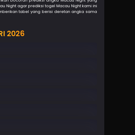
rikan bocoran prediksi angka Macau Night yang
 Night agar prediksi togel Macau Night kami ini
mberikan tabel yang berisi deretan angka sama
RI 2026