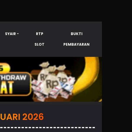
SYAIR
RTP
BUKTI
SLOT
PEMBAYARAN
UARI 2026