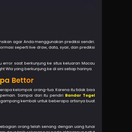
ensikan agar Anda menggunakan prediksi sendiri.
masi seperti live draw, data, syair, dan prediksi
u error saat berkunjung ke situs keluaran Macau
 Wla yang berkunjung ke di sini setiap harinya.
pa Bettor
berapa kelompok orang-tua. Karena itu tidak bisa
 pemain. Sampai dari itu pendiri
Bandar Togel
 gampang kembali untuk beberapa artisnya buat
. Sebagian orang telah senang dengan uang tunai