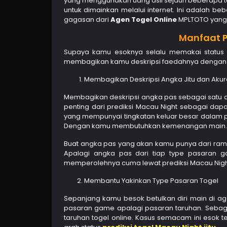
yang menggunakan uang asli sejauh beberapa tah
untuk dimainkan melalui internet. Ini adalah 
gagasan dari
Agen
Togel Online
MPLTOTO yang k
Manfaat P
Supaya kamu esoknya selalu memakai statu
membagikan kamu deskripsi faedahnya dengan jel
Membagikan Deskripsi Angka Jitu dan Akur
Membagikan deskripsi angka pas sebagai satu di
penting dari prediksi Macau Night sebagai da
yang mempunyai tingkatan keluar besar dalam p
Dengan kamu membutuhkan kemenangan main. Ka
Buat angka pas yang akan kamu punya dari ramal
Apalagi angka pas dari tiap type pasaran 
memperolehnya cuma lewat prediksi Macau Night
Membantu Yakinkan Type Pasaran Togel
Sepanjang kamu besok betulkan diri main di ag
pasaran game apalagi pasaran taruhan. Seba
taruhan togel online. Kasus semacam ini esok