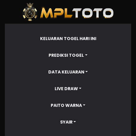
KELUARAN TOGEL HARI INI
PREDIKSI TOGEL
DATA KELUARAN
LIVE DRAW
PAITO WARNA
SYAIR