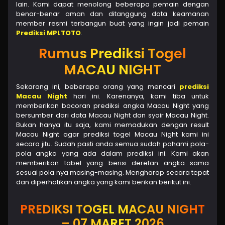
lain. Kami dapat menolong beberapa pemain dengan
benar-benar aman dan ditanggung data keamanan
member resmi terbangun buat yang ingin jadi pemain
Prediksi
MPLTOTO
.
Rumus Prediksi Togel
MACAU NIGHT
Sekarang ini, beberapa orang yang mencari
prediksi
Macau Night
hari ini. Karenanya, kami tiba untuk
memberikan bocoran prediksi angka Macau Night yang
bersumber dari data Macau Night dan syair Macau Night.
Bukan hanya itu saja, kami memadukan dengan result
Macau Night agar prediksi togel Macau Night kami ini
secara jitu. Sudah pasti anda semua sudah pahami pola-
pola angka yang ada dalam prediksi ini. Kami akan
memberikan tabel yang berisi deretan angka sama
sesuai pola nya masing-masing. Mengharap secara tepat
dan diperhatikan angka yang kami berikan berikut ini.
PREDIKSI TOGEL MACAU NIGHT
– 07 MARET 2026