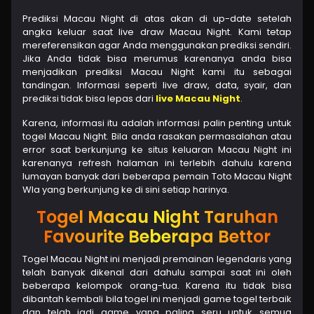
Prediksi Macau Night di atas akan di up-date setelah
angka keluar saat live draw Macau Night. Kami tetap
mereferensikan agar Anda menggunakan prediksi sendiri.
Jika Anda tidak bisa merumus karenanya anda bisa
menjadikan prediksi Macau Night kami itu sebagai
tandingan. Informasi seperti live draw, data, syair, dan
prediksi tidak bisa lepas dari
live Macau Night
.
Karena, informasi itu adalah informasi palin penting untuk
togel Macau Night. Bila anda rasakan permasalahan atau
error saat berkunjung ke situs keluaran Macau Night ini
karenanya refresh halaman ini terlebih dahulu karena
lumayan banyak dari beberapa pemain Toto Macau Night
Wla yang berkunjung ke di sini setiap harinya.
Togel Macau Night Taruhan
Favourite Beberapa Bettor
Togel Macau Night ini menjadi premainan legendaris yang
telah banyak dikenal dari dahulu sampai saat ini oleh
beberapa kelompok orang-tua. Karena itu tidak bisa
dibantah kembali bila togel ini menjadi game togel terbaik
dan telah jadi game yang paling seru untuk semua